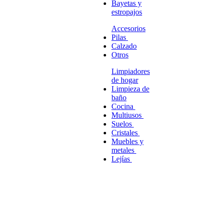
Bayetas y
estropajos
Accesorios
Pilas
Calzado
Otros
Limpiadores
de hogar
Limpieza de
baño
Cocina
Multiusos
Suelos
Cristales
Muebles y
metales
Lejías