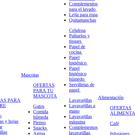
Complementos
para el lavado
Lejía para ropa
Quitamanchas
Celulosa
Pañuelos y
tissues
Papel de
cocina
Papel
higiénico
Papel
higiénico
Mascotas
húmedo
Servilletas de
OFERTAS
papel
PARA TU
MASCOTA
Alimentación
AS PARA
Lavavajillas
RE
Lavavajillas a
Gatos
OFERTAS
mano
Comida
ALIMENTA
o
Lavavajillas
húmeda
s y hojas
máquina
Pienso
Café
ar
Complementos
Snacks
llas
lavavajillas
Arena
Infusiones