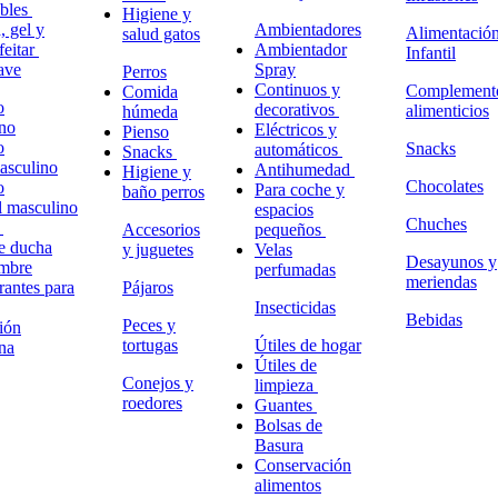
ables
Higiene y
 gel y
Ambientadores
Alimentació
salud gatos
feitar
Ambientador
Infantil
ave
Spray
Perros
Continuos y
Complement
Comida
o
decorativos
alimenticios
húmeda
no
Eléctricos y
Pienso
o
Snacks
automáticos
Snacks
masculino
Antihumedad
Higiene y
Chocolates
o
Para coche y
baño perros
l masculino
espacios
Chuches
o
Accesorios
pequeños
e ducha
y juguetes
Velas
Desayunos y
ombre
perfumadas
meriendas
antes para
Pájaros
Insecticidas
Bebidas
Peces y
ión
tortugas
Útiles de hogar
na
Útiles de
Conejos y
limpieza
roedores
Guantes
Bolsas de
Basura
Conservación
alimentos