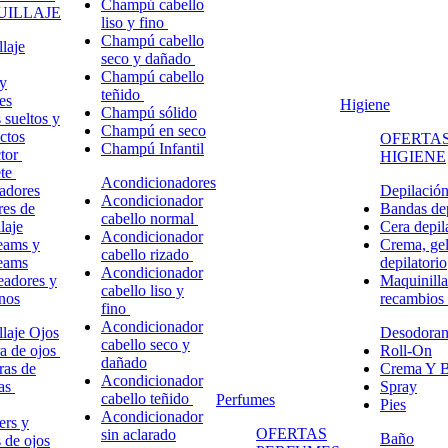
Champú cabello
ILLAJE
liso y fino
Champú cabello
laje
seco y dañado
Champú cabello
y
teñido
es
Higiene
Champú sólido
 sueltos y
Champú en seco
ctos
OFERTAS
Champú Infantil
ctor
HIGIENE
ete
Acondicionadores
adores
Depilació
Acondicionador
res de
Bandas dep
cabello normal
laje
Cera depil
Acondicionador
eams y
Crema, gel
cabello rizado
eams
depilatorio
Acondicionador
eadores y
Maquinilla
cabello liso y
nos
recambios
fino
Acondicionador
laje Ojos
Desodoran
cabello seco y
a de ojos
Roll-On
dañado
ras de
Crema Y B
Acondicionador
ñas
Spray
cabello teñido
Perfumes
Pies
Acondicionador
ers y
OFERTAS
sin aclarado
Baño
s de ojos