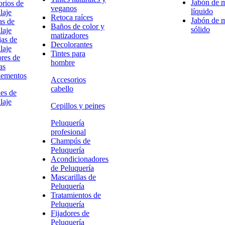
Jabón de 
rios de
veganos
líquido
laje
Retoca raíces
Jabón de 
as de
Baños de color y
sólido
laje
matizadores
as de
Decolorantes
laje
Tintes para
res de
hombre
as
ementos
Accesorios
cabello
es de
laje
Cepillos y peines
Peluquería
profesional
Champús de
Peluquería
Acondicionadores
de Peluquería
Mascarillas de
Peluquería
Tratamientos de
Peluquería
Fijadores de
Peluquería