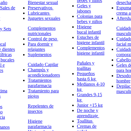
bebes y niños
Baño
Bienestar sexual
desech
Geles y
Sales de
Preservativos
Espuma,
jabones
Lubricantes
crema a
Colonias para
y
Juguetes sexuales
Aftersh
bebes y niños
Higiene
Complementos
Cuidad
y Sets
bucal infantil
nutricionales
masculi
Estuches de
Control de peso
Cuidad
higiene infantil
cal
Para dormir y
facial 
Complementos
e dientes
relajantes
Cuidad
higiene infantil
ífricas
Suplementos
corpora
 bucales
Cabell
Pañales y
Cuidado Capilar
l e
Geles d
toallitas
Champús y
es
para h
Pequeños
acondicionadores
Desodor
hasta 6 kg
Tratamientos
hombre
Medianos 4-10
parafarmacia
Depilac
kg
tima
Tratamiento para
masculi
Grandes 9-15
s
piojos
kg
Junior +15 kg
Repelentes de
ps
De noche y
insectos
mo
aprendizaje
cia
Toallitas
Higiene
Cremas de
parafarmacia
manos