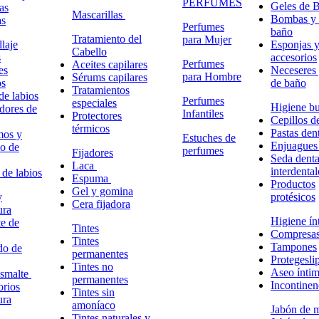
PERFUMES
Geles de 
as
Mascarillas
Bombas y 
as
Perfumes
baño
Tratamiento del
para Mujer
laje
Esponjas 
Cabello
s
accesorios
Perfumes
Aceites capilares
es
Neceseres 
para Hombre
Sérums capilares
os
de baño
Tratamientos
de labios
Perfumes
especiales
Higiene bu
adores de
Infantiles
Protectores
Cepillos d
térmicos
Pastas dent
mos y
Estuches de
Enjuagues
o de
perfumes
Fijadores
Seda denta
Laca
interdental
 de labios
Espuma
Productos
Gel y gomina
y
protésicos
Cera fijadora
ura
Higiene ín
e de
Tintes
Compresa
Tintes
Tampones
do de
permanentes
Protegesli
Tintes no
Aseo ínti
esmalte
permanentes
Incontinen
rios
Tintes sin
ura
amoníaco
Jabón de 
Tintes naturales y