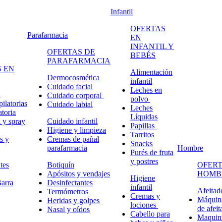
Infantil
OFERTAS
Parafarmacia
EN
INFANTIL Y
OFERTAS DE
BEBÉS
PARAFARMACIA
 EN
Alimentación
Dermocosmética
infantil
Cuidado facial
Leches en
n
Cuidado corporal
polvo
ilatorias
Cuidado labial
Leches
atoria
Líquidas
 y spray
Cuidado infantil
Papillas
Higiene y limpieza
Tarritos
s y
Cremas de pañal
Snacks
parafarmacia
Hombre
Purés de fruta
y postres
tes
Botiquín
OFERT
Apósitos y vendajes
HOMB
Higiene
arra
Desinfectantes
infantil
Afeitad
Termómetros
Cremas y
Máquina
Heridas y golpes
lociones
de afeit
Nasal y oídos
Cabello para
Maquini