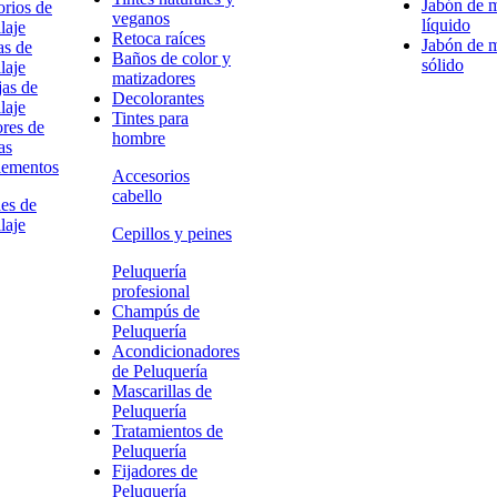
Jabón de 
rios de
veganos
líquido
laje
Retoca raíces
Jabón de 
as de
Baños de color y
sólido
laje
matizadores
as de
Decolorantes
laje
Tintes para
res de
hombre
as
ementos
Accesorios
cabello
es de
laje
Cepillos y peines
Peluquería
profesional
Champús de
Peluquería
Acondicionadores
de Peluquería
Mascarillas de
Peluquería
Tratamientos de
Peluquería
Fijadores de
Peluquería