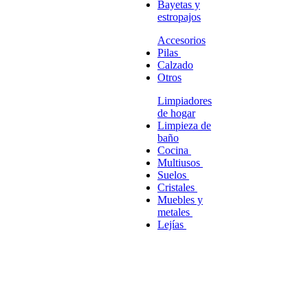
Bayetas y
estropajos
Accesorios
Pilas
Calzado
Otros
Limpiadores
de hogar
Limpieza de
baño
Cocina
Multiusos
Suelos
Cristales
Muebles y
metales
Lejías