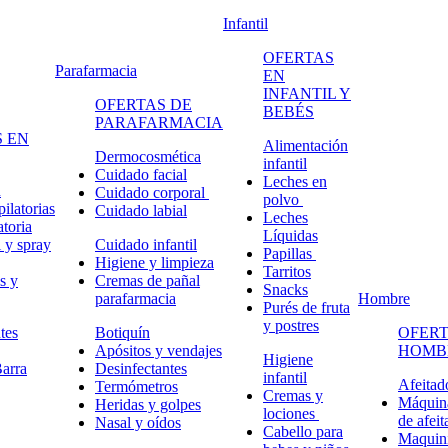
Infantil
OFERTAS
Parafarmacia
EN
INFANTIL Y
OFERTAS DE
BEBÉS
PARAFARMACIA
 EN
Alimentación
Dermocosmética
infantil
Cuidado facial
Leches en
n
Cuidado corporal
polvo
ilatorias
Cuidado labial
Leches
atoria
Líquidas
 y spray
Cuidado infantil
Papillas
Higiene y limpieza
Tarritos
s y
Cremas de pañal
Snacks
parafarmacia
Hombre
Purés de fruta
y postres
tes
Botiquín
OFERT
Apósitos y vendajes
HOMB
Higiene
arra
Desinfectantes
infantil
Afeitad
Termómetros
Cremas y
Máquina
Heridas y golpes
lociones
de afeit
Nasal y oídos
Cabello para
Maquini