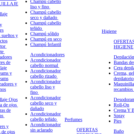
Champú cabello
ILLAJE
liso y fino
Champú cabello
laje
seco y dañado
Champú cabello
y
teñido
es
Higiene
Champú sólido
 sueltos y
Champú en seco
ctos
OFERTAS
Champú Infantil
ctor
HIGIENE
ete
Acondicionadores
adores
Depilació
Acondicionador
res de
Bandas dep
cabello normal
laje
Cera depil
Acondicionador
eams y
Crema, gel
cabello rizado
eams
depilatorio
Acondicionador
eadores y
Maquinilla
cabello liso y
nos
recambios
fino
Acondicionador
laje Ojos
Desodoran
cabello seco y
a de ojos
Roll-On
dañado
ras de
Crema Y B
Acondicionador
ñas
Spray
cabello teñido
Perfumes
Pies
Acondicionador
ers y
OFERTAS
sin aclarado
Baño
s de ojos