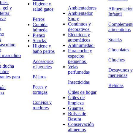
ables
Higiene y
 gel y
Ambientadores
Alimentació
salud gatos
feitar
Ambientador
Infantil
ave
Spray
Perros
Continuos y
Complement
Comida
o
decorativos
alimenticios
húmeda
no
Eléctricos y
Pienso
o
Snacks
automáticos
Snacks
masculino
Antihumedad
Higiene y
Chocolates
o
Para coche y
baño perros
l masculino
espacios
Chuches
o
Accesorios
pequeños
e ducha
y juguetes
Velas
Desayunos y
ombre
perfumadas
meriendas
antes para
Pájaros
Insecticidas
Bebidas
Peces y
ión
tortugas
Útiles de hogar
na
Útiles de
Conejos y
limpieza
roedores
Guantes
Bolsas de
Basura
Conservación
alimentos