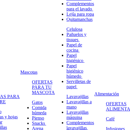
Complementos
para el lavado
Lejía para ropa
Quitamanchas
Celulosa
Pañuelos y
tissues
Papel de
cocina
Papel
higiénico
Papel
higiénico
Mascotas
húmedo
Servilletas de
OFERTAS
papel
PARA TU
MASCOTA
Alimentación
AS PARA
Lavavajillas
RE
Lavavajillas a
Gatos
OFERTAS
mano
Comida
ALIMENTA
o
Lavavajillas
húmeda
s y hojas
máquina
Pienso
Café
ar
Complementos
Snacks
llas
lavavajillas
Arena
Infusiones