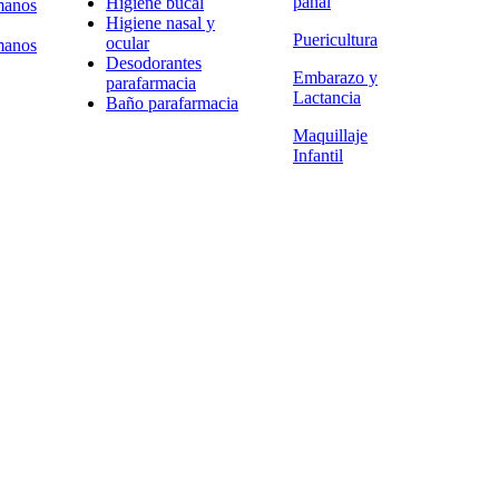
pañal
Higiene bucal
manos
Higiene nasal y
Puericultura
ocular
manos
Desodorantes
Embarazo y
parafarmacia
Lactancia
Baño parafarmacia
Maquillaje
Infantil