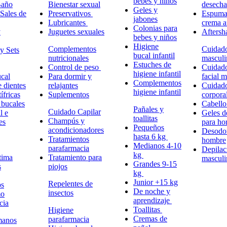
bebes y niños
Baño
Bienestar sexual
desech
Geles y
Sales de
Preservativos
Espuma,
jabones
Lubricantes
crema a
Colonias para
y
Juguetes sexuales
Aftersh
bebes y niños
Higiene
Complementos
Cuidad
y Sets
bucal infantil
nutricionales
masculi
Estuches de
Control de peso
Cuidad
higiene infantil
cal
Para dormir y
facial 
Complementos
e dientes
relajantes
Cuidad
higiene infantil
ífricas
Suplementos
corpora
 bucales
Cabell
Pañales y
Cuidado Capilar
l e
Geles d
toallitas
Champús y
es
para h
Pequeños
acondicionadores
Desodor
hasta 6 kg
Tratamientos
hombre
Medianos 4-10
parafarmacia
Depilac
kg
tima
Tratamiento para
masculi
Grandes 9-15
s
piojos
kg
Junior +15 kg
Repelentes de
ps
De noche y
insectos
mo
aprendizaje
cia
Toallitas
Higiene
Cremas de
parafarmacia
manos