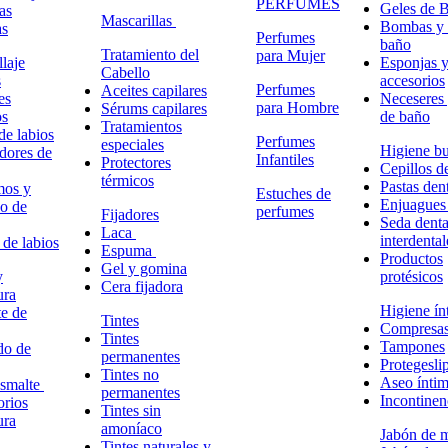
PERFUMES
Geles de 
as
Mascarillas
Bombas y 
as
Perfumes
baño
Tratamiento del
para Mujer
laje
Esponjas 
Cabello
s
accesorios
Perfumes
Aceites capilares
es
Neceseres 
para Hombre
Sérums capilares
os
de baño
Tratamientos
de labios
Perfumes
especiales
Higiene bu
adores de
Infantiles
Protectores
Cepillos d
térmicos
Pastas dent
mos y
Estuches de
Enjuagues
o de
perfumes
Fijadores
Seda denta
Laca
interdental
 de labios
Espuma
Productos
Gel y gomina
y
protésicos
Cera fijadora
ura
Higiene ín
e de
Tintes
Compresa
Tintes
Tampones
do de
permanentes
Protegesli
Tintes no
Aseo ínti
esmalte
permanentes
Incontinen
rios
Tintes sin
ura
amoníaco
Jabón de 
Tintes naturales y