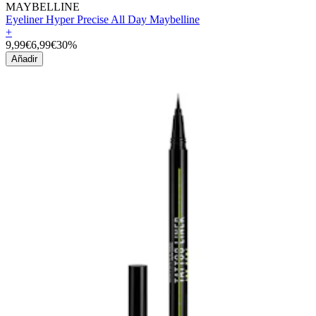
MAYBELLINE
Eyeliner Hyper Precise All Day Maybelline
+
9,99€
6,99€
30%
Añadir