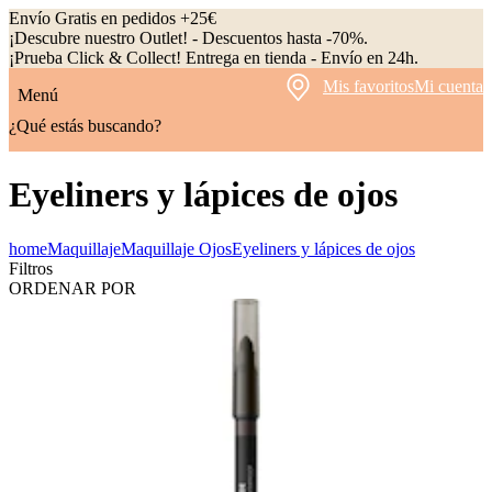
Envío Gratis en pedidos +25€
¡Descubre nuestro Outlet! - Descuentos hasta -70%.
¡Prueba Click & Collect! Entrega en tienda - Envío en 24h.
Mis favoritos
Mi cuenta
Menú
¿Qué estás buscando?
Eyeliners y lápices de ojos
home
Maquillaje
Maquillaje Ojos
Eyeliners y lápices de ojos
Filtros
ORDENAR POR