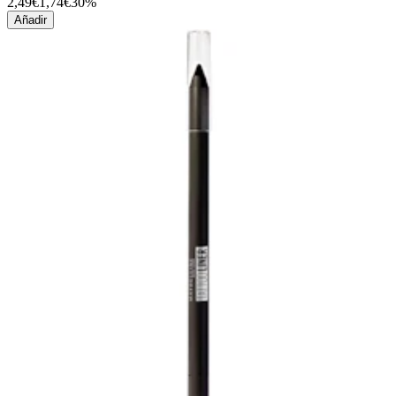
2,49€
1,74€
30%
Añadir