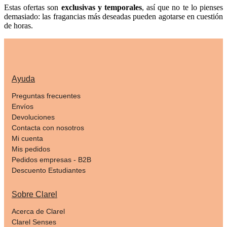
Estas ofertas son
exclusivas y temporales
, así que no te lo pienses
demasiado: las fragancias más deseadas pueden agotarse en cuestión
de horas.
Ayuda
Preguntas frecuentes
Envíos
Devoluciones
Contacta con nosotros
Mi cuenta
Mis pedidos
Pedidos empresas - B2B
Descuento Estudiantes
Sobre Clarel
Acerca de Clarel
Clarel Senses