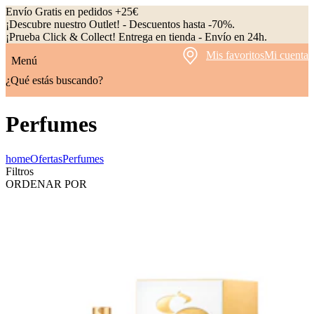
Envío Gratis en pedidos +25€
¡Descubre nuestro Outlet! - Descuentos hasta -70%.
¡Prueba Click & Collect! Entrega en tienda - Envío en 24h.
Mis favoritos
Mi cuenta
Menú
¿Qué estás buscando?
Perfumes
home
Ofertas
Perfumes
Filtros
ORDENAR POR