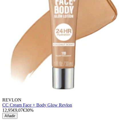
REVLON
CC Cream Face + Body Glow Revlon
12,95€
9,07€
30%
Añadir