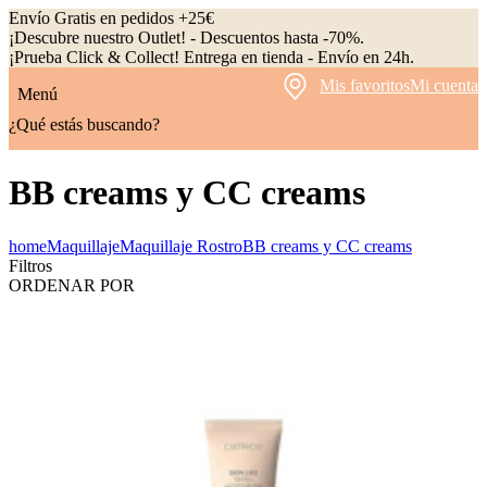
Envío Gratis en pedidos +25€
¡Descubre nuestro Outlet! - Descuentos hasta -70%.
¡Prueba Click & Collect! Entrega en tienda - Envío en 24h.
Mis favoritos
Mi cuenta
Menú
¿Qué estás buscando?
BB creams y CC creams
home
Maquillaje
Maquillaje Rostro
BB creams y CC creams
Filtros
ORDENAR POR