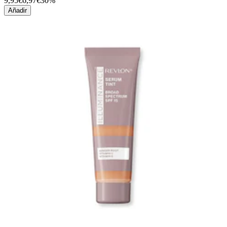
9,95€
6,97€
30%
Añadir