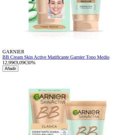
GARNIER
BB Cream Skin Active Matificante Garnier Tono Medio
12,99€
9,09€
30%
Añadir