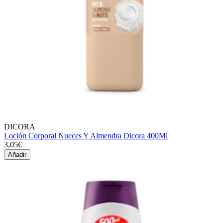
DICORA
Loción Corporal Nueces Y Almendra Dicora 400Ml
3,05€
Añadir