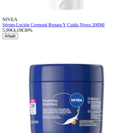
NIVEA
Sérum-Loción Corporal Repara Y Cuida Nivea 200Ml
5,99€
4,19€
30%
Añadir