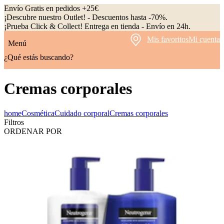
Envío Gratis en pedidos +25€
¡Descubre nuestro Outlet! - Descuentos hasta -70%.
¡Prueba Click & Collect! Entrega en tienda - Envío en 24h.
Mis favoritos
Mi cuenta
Menú
¿Qué estás buscando?
Cremas corporales
home
Cosmética
Cuidado corporal
Cremas corporales
Filtros
ORDENAR POR