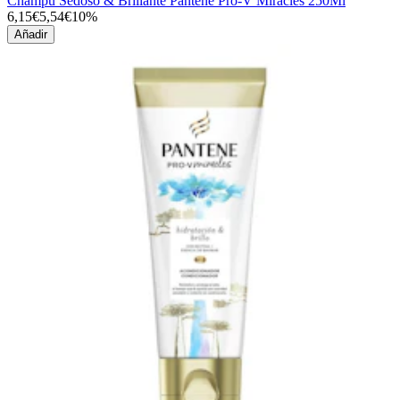
Champú Sedoso & Brillante Pantene Pro-V Miracles 250Ml
6,15€
5,54€
10%
Añadir