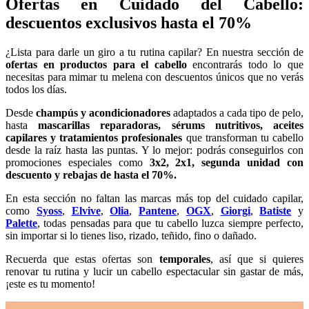
Ofertas en Cuidado del Cabello:
descuentos exclusivos hasta el 70%
¿Lista para darle un giro a tu rutina capilar? En nuestra sección de
ofertas en productos para el cabello
encontrarás todo lo que
necesitas para mimar tu melena con descuentos únicos que no verás
todos los días.
Desde
champús y acondicionadores
adaptados a cada tipo de pelo,
hasta
mascarillas reparadoras, sérums nutritivos, aceites
capilares y tratamientos profesionales
que transforman tu cabello
desde la raíz hasta las puntas. Y lo mejor: podrás conseguirlos con
promociones especiales como
3x2, 2x1, segunda unidad con
descuento y rebajas de hasta el 70%.
En esta sección no faltan las marcas más top del cuidado capilar,
como
Syoss
,
Elvive
,
Olia
,
Pantene
,
OGX
,
Giorgi
,
Batiste
y
Palette
, todas pensadas para que tu cabello luzca siempre perfecto,
sin importar si lo tienes liso, rizado, teñido, fino o dañado.
Recuerda que estas ofertas son
temporales
, así que si quieres
renovar tu rutina y lucir un cabello espectacular sin gastar de más,
¡este es tu momento!