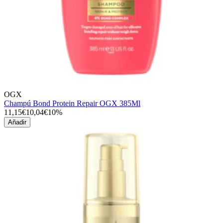
OGX
Champú Bond Protein Repair OGX 385Ml
11,15€
10,04€
10%
Añadir