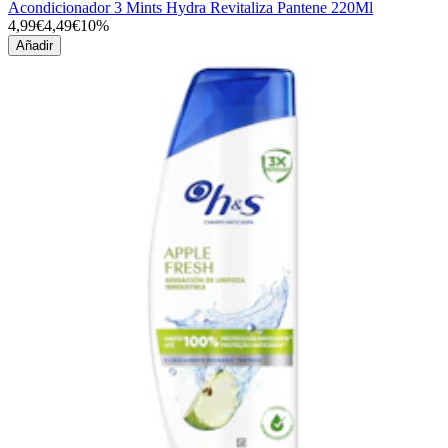
Acondicionador 3 Mints Hydra Revitaliza Pantene 220Ml
4,99€
4,49€
10%
Añadir