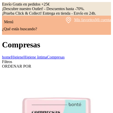
Envío Gratis en pedidos +25€
¡Descubre nuestro Outlet! - Descuentos hasta -70%.
¡Prueba Click & Collect! Entrega en tienda - Envío en 24h.
Mis favoritos
Mi cuenta
Menú
¿Qué estás buscando?
Compresas
home
Higiene
Higiene íntima
Compresas
Filtros
ORDENAR POR