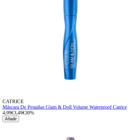
CATRICE
Máscara De Pestañas Glam & Doll Volume Waterproof Catrice
4,99€
3,49€
30%
Añadir