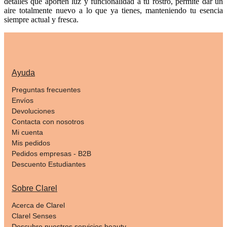
detalles que aporten luz y funcionalidad a tu rostro, permite dar un
aire totalmente nuevo a lo que ya tienes, manteniendo tu esencia
siempre actual y fresca.
Ayuda
Preguntas frecuentes
Envíos
Devoluciones
Contacta con nosotros
Mi cuenta
Mis pedidos
Pedidos empresas - B2B
Descuento Estudiantes
Sobre Clarel
Acerca de Clarel
Clarel Senses
Descubre nuestros servicios beauty