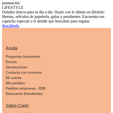
puntuación
LIFESTYLE
Detalles únicos para tu día a día. Hazte con lo último en lifestyle:
libretas, artículos de papelería, gafas y pendientes. Encuentra ese
capricho especial o el detalle que buscabas para regalar.
descúbrelo
Ayuda
Preguntas frecuentes
Envíos
Devoluciones
Contacta con nosotros
Mi cuenta
Mis pedidos
Pedidos empresas - B2B
Descuento Estudiantes
Sobre Clarel