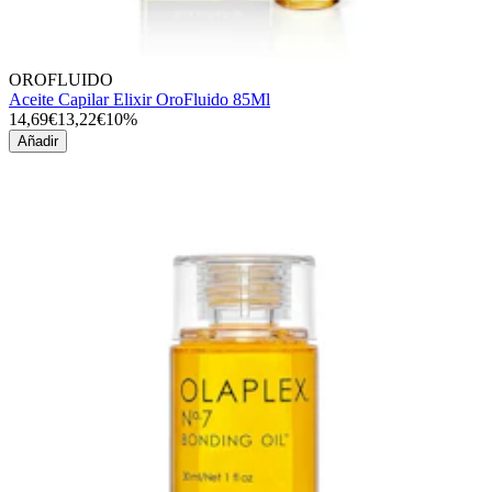
OROFLUIDO
Aceite Capilar Elixir OroFluido 85Ml
14,69€
13,22€
10%
Añadir