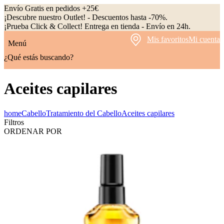
Envío Gratis en pedidos +25€
¡Descubre nuestro Outlet! - Descuentos hasta -70%.
¡Prueba Click & Collect! Entrega en tienda - Envío en 24h.
Mis favoritos
Mi cuenta
Menú
¿Qué estás buscando?
Aceites capilares
home
Cabello
Tratamiento del Cabello
Aceites capilares
Filtros
ORDENAR POR