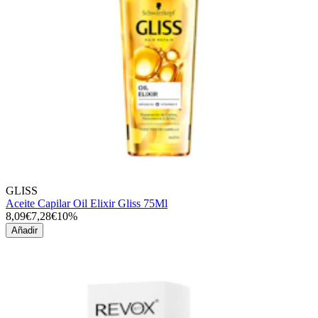
GLISS
Aceite Capilar Oil Elixir Gliss 75Ml
8,09€
7,28€
10%
Añadir