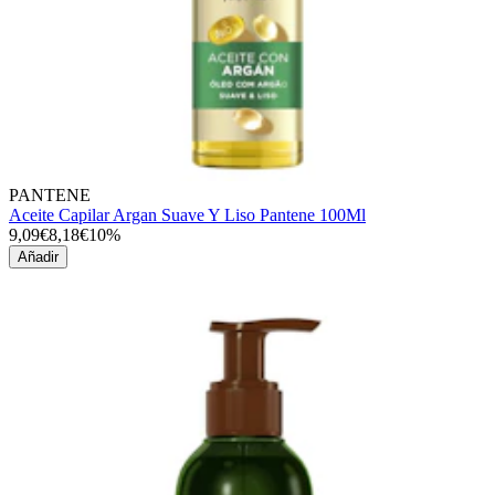
PANTENE
Aceite Capilar Argan Suave Y Liso Pantene 100Ml
9,09€
8,18€
10%
Añadir