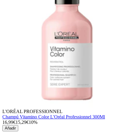
L'ORÉAL PROFESSIONNEL
Champú Vitamino Color L'Oréal Professionnel 300Ml
16,99€
15,29€
10%
Añadir