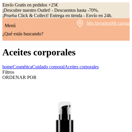
Envío Gratis en pedidos +25€
¡Descubre nuestro Outlet! - Descuentos hasta -70%.
¡Prueba Click & Collect! Entrega en tienda - Envío en 24h.
Mis favoritos
Mi cuenta
Menú
¿Qué estás buscando?
Aceites corporales
home
Cosmética
Cuidado corporal
Aceites corporales
Filtros
ORDENAR POR