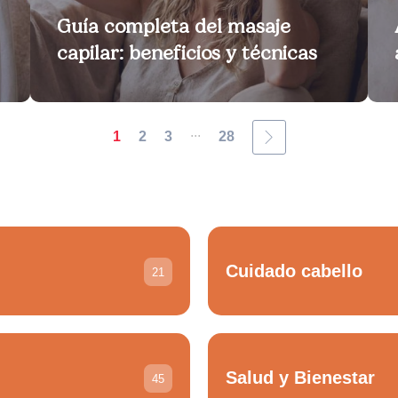
Guía completa del masaje
capilar: beneficios y técnicas
...
1
2
3
28
Cuidado cabello
21
Salud y Bienestar
45