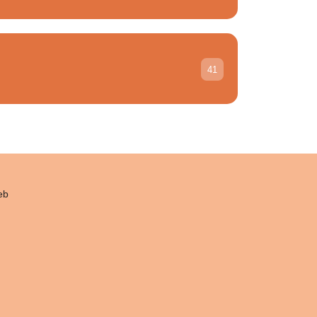
41
eb