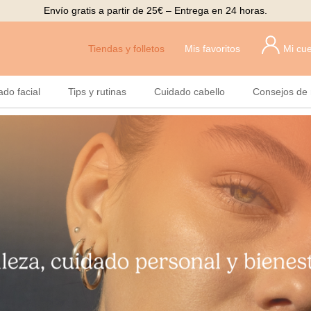
Envío gratis a partir de 25€ – Entrega en 24 horas.
Tiendas y folletos
Mis favoritos
Mi cu
ado facial
Tips y rutinas
Cuidado cabello
Consejos de 