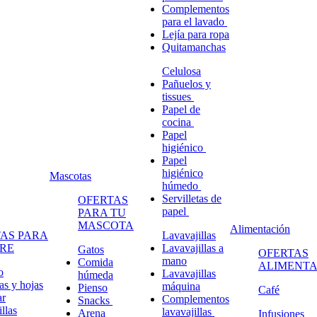
Complementos
para el lavado
Lejía para ropa
Quitamanchas
Celulosa
Pañuelos y
tissues
Papel de
cocina
Papel
higiénico
Papel
higiénico
Mascotas
húmedo
Servilletas de
OFERTAS
papel
PARA TU
MASCOTA
Alimentación
AS PARA
Lavavajillas
RE
Lavavajillas a
Gatos
OFERTAS
mano
Comida
ALIMENTA
o
Lavavajillas
húmeda
s y hojas
máquina
Pienso
Café
ar
Complementos
Snacks
llas
lavavajillas
Arena
Infusiones