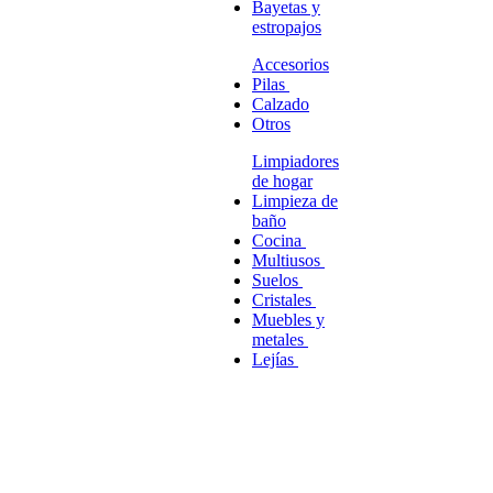
Bayetas y
estropajos
Accesorios
Pilas
Calzado
Otros
Limpiadores
de hogar
Limpieza de
baño
Cocina
Multiusos
Suelos
Cristales
Muebles y
metales
Lejías