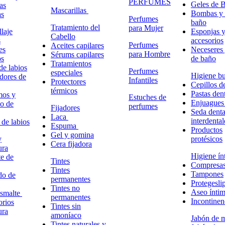
PERFUMES
Geles de 
as
Mascarillas
Bombas y 
as
Perfumes
baño
Tratamiento del
para Mujer
laje
Esponjas 
Cabello
s
accesorios
Perfumes
Aceites capilares
es
Neceseres 
para Hombre
Sérums capilares
os
de baño
Tratamientos
de labios
Perfumes
especiales
Higiene bu
adores de
Infantiles
Protectores
Cepillos d
térmicos
Pastas dent
mos y
Estuches de
Enjuagues
o de
perfumes
Fijadores
Seda denta
Laca
interdental
 de labios
Espuma
Productos
Gel y gomina
y
protésicos
Cera fijadora
ura
Higiene ín
e de
Tintes
Compresa
Tintes
Tampones
do de
permanentes
Protegesli
Tintes no
Aseo ínti
esmalte
permanentes
Incontinen
rios
Tintes sin
ura
amoníaco
Jabón de 
Tintes naturales y