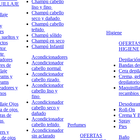
Champú cabello
ILLAJE
liso y fino
Champú cabello
laje
seco y dañado
Champú cabello
y
teñido
es
Higiene
Champú sólido
 sueltos y
Champú en seco
ctos
OFERTAS
Champú Infantil
ctor
HIGIENE
ete
Acondicionadores
adores
Depilació
Acondicionador
res de
Bandas dep
cabello normal
laje
Cera depil
Acondicionador
eams y
Crema, gel
cabello rizado
eams
depilatorio
Acondicionador
eadores y
Maquinilla
cabello liso y
nos
recambios
fino
Acondicionador
laje Ojos
Desodoran
cabello seco y
a de ojos
Roll-On
dañado
ras de
Crema Y B
Acondicionador
ñas
Spray
cabello teñido
Perfumes
Pies
Acondicionador
ers y
OFERTAS
sin aclarado
Baño
s de ojos