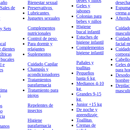
bebes y niños
Baño
Bienestar sexual
desech
Geles y
Sales de
Preservativos
Espuma,
jabones
Lubricantes
crema a
Colonias para
y
Juguetes sexuales
Aftersh
bebes y niños
Higiene
Complementos
Cuidad
y Sets
bucal infantil
nutricionales
masculi
Estuches de
Control de peso
Cuidad
higiene infantil
cal
Para dormir y
facial 
Complementos
e dientes
relajantes
Cuidad
higiene infantil
ífricas
Suplementos
corpora
 bucales
Cabell
Pañales y
Cuidado Capilar
l e
Geles d
toallitas
Champús y
es
para h
Pequeños
acondicionadores
Desodor
hasta 6 kg
Tratamientos
hombre
Medianos 4-10
parafarmacia
Depilac
kg
tima
Tratamiento para
masculi
Grandes 9-15
s
piojos
kg
Junior +15 kg
Repelentes de
ps
De noche y
insectos
mo
aprendizaje
cia
Toallitas
Higiene
Cremas de
parafarmacia
manos