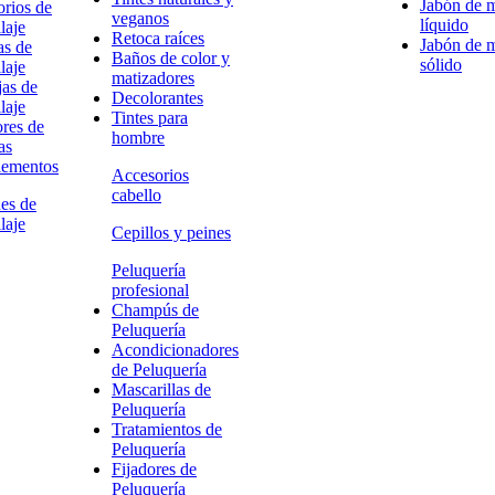
Jabón de 
rios de
veganos
líquido
laje
Retoca raíces
Jabón de 
as de
Baños de color y
sólido
laje
matizadores
as de
Decolorantes
laje
Tintes para
res de
hombre
as
ementos
Accesorios
cabello
es de
laje
Cepillos y peines
Peluquería
profesional
Champús de
Peluquería
Acondicionadores
de Peluquería
Mascarillas de
Peluquería
Tratamientos de
Peluquería
Fijadores de
Peluquería