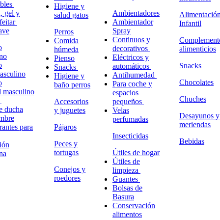
ables
Higiene y
 gel y
Ambientadores
Alimentació
salud gatos
feitar
Ambientador
Infantil
ave
Spray
Perros
Continuos y
Complement
Comida
o
decorativos
alimenticios
húmeda
no
Eléctricos y
Pienso
o
Snacks
automáticos
Snacks
masculino
Antihumedad
Higiene y
Chocolates
o
Para coche y
baño perros
l masculino
espacios
Chuches
o
Accesorios
pequeños
e ducha
y juguetes
Velas
Desayunos y
ombre
perfumadas
meriendas
antes para
Pájaros
Insecticidas
Bebidas
Peces y
ión
tortugas
Útiles de hogar
na
Útiles de
Conejos y
limpieza
roedores
Guantes
Bolsas de
Basura
Conservación
alimentos