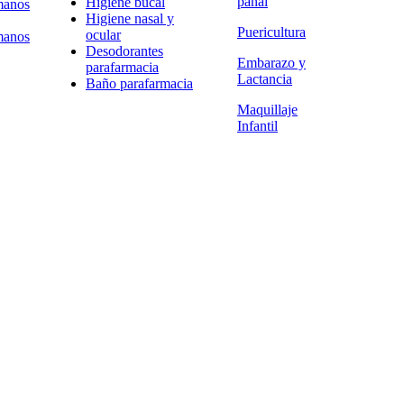
pañal
Higiene bucal
manos
Higiene nasal y
Puericultura
ocular
manos
Desodorantes
Embarazo y
parafarmacia
Lactancia
Baño parafarmacia
Maquillaje
Infantil