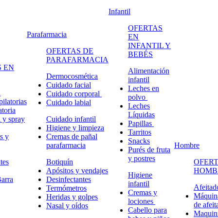
Infantil
OFERTAS
Parafarmacia
EN
INFANTIL Y
OFERTAS DE
BEBÉS
PARAFARMACIA
 EN
Alimentación
Dermocosmética
infantil
Cuidado facial
Leches en
n
Cuidado corporal
polvo
ilatorias
Cuidado labial
Leches
atoria
Líquidas
 y spray
Cuidado infantil
Papillas
Higiene y limpieza
Tarritos
s y
Cremas de pañal
Snacks
parafarmacia
Hombre
Purés de fruta
y postres
tes
Botiquín
OFERT
Apósitos y vendajes
HOMB
Higiene
arra
Desinfectantes
infantil
Afeitad
Termómetros
Cremas y
Máquina
Heridas y golpes
lociones
de afeit
Nasal y oídos
Cabello para
Maquini