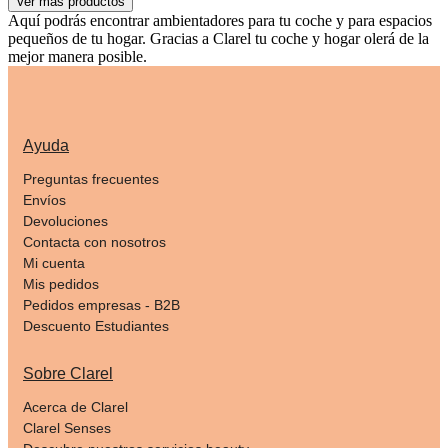
Ver más productos
Aquí podrás encontrar ambientadores para tu coche y para espacios
pequeños de tu hogar. Gracias a Clarel tu coche y hogar olerá de la
mejor manera posible.
Ayuda
Preguntas frecuentes
Envíos
Devoluciones
Contacta con nosotros
Mi cuenta
Mis pedidos
Pedidos empresas - B2B
Descuento Estudiantes
Sobre Clarel
Acerca de Clarel
Clarel Senses