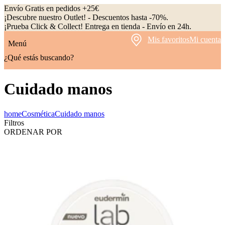
Envío Gratis en pedidos +25€
¡Descubre nuestro Outlet! - Descuentos hasta -70%.
¡Prueba Click & Collect! Entrega en tienda - Envío en 24h.
Mis favoritos
Mi cuenta
Menú
¿Qué estás buscando?
Cuidado manos
home
Cosmética
Cuidado manos
Filtros
ORDENAR POR