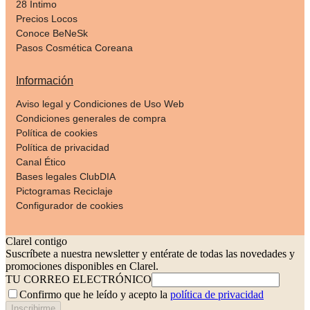
28 Intimo
Precios Locos
Conoce BeNeSk
Pasos Cosmética Coreana
Información
Aviso legal y Condiciones de Uso Web
Condiciones generales de compra
Política de cookies
Política de privacidad
Canal Ético
Bases legales ClubDIA
Pictogramas Reciclaje
Configurador de cookies
Clarel contigo
Suscríbete a nuestra newsletter y entérate de todas las novedades y
promociones disponibles en Clarel.
TU CORREO ELECTRÓNICO
Confirmo que he leído y acepto la
política de privacidad
Inscribirme