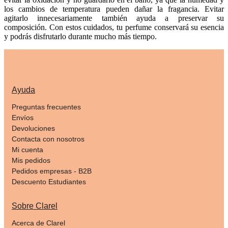
los cambios de temperatura pueden dañar la fragancia. Evitar
agitarlo innecesariamente también ayuda a preservar su
composición. Con estos cuidados, tu perfume conservará su esencia
y podrás disfrutarlo durante mucho más tiempo.
Ayuda
Preguntas frecuentes
Envíos
Devoluciones
Contacta con nosotros
Mi cuenta
Mis pedidos
Pedidos empresas - B2B
Descuento Estudiantes
Sobre Clarel
Acerca de Clarel