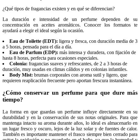
¿Qué tipos de fragancias existen y en qué se diferencian?
La duración e intensidad de un perfume dependen de su
concentración en aceites aromáticos. Conocer los formatos te
ayudará a elegir el ideal según la ocasión.
Eau de Toilette (EDT):
ligera y fresca, con duración media de 3
a 5 horas, pensada para el día a día.
Eau de Parfum (EDP):
más intensa y duradera, con fijación de
hasta 8 horas, perfecta para ocasiones especiales.
Colonia:
fragancias suaves y refrescantes, de 2 a 3 horas de
duración, muy usadas en climas cálidos y en colonias infantiles.
Body Mist:
brumas corporales con aroma sutil y ligero, que
requieren reaplicación frecuente pero aportan frescura instantánea.
¿Cómo conservar un perfume para que dure más
tiempo?
La forma en que guardas un perfume influye directamente en su
durabilidad y en la conservación de sus notas originales. Para que
mantenga intacto su aroma durante años, lo ideal es almacenarlo en
un lugar fresco y oscuro, lejos de la luz solar y de fuentes de calor.
También es importante mantener el frasco siempre bien cerrado para
evitar la oxidación y no guardarlo en el baño, ya que la humedad y