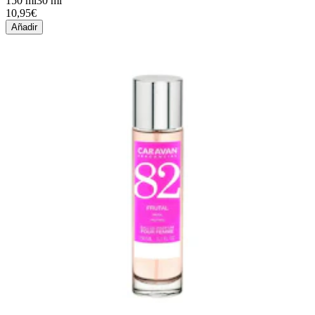
150 ml
30 ml
10,95€
Añadir