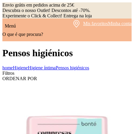
Envio grátis em pedidos acima de 25€
Descubra o nosso Outlet! Descontos até -70%.
Experimente o Click & Collect! Entrega na loja
Mis favoritos
Minha conta
Menú
O que é que procura?
Pensos higiénicos
home
Higiene
Higiene íntima
Pensos higiénicos
Filtros
ORDENAR POR