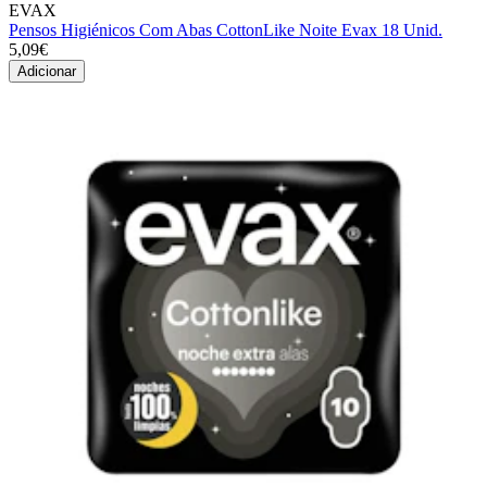
EVAX
Pensos Higiénicos Com Abas CottonLike Noite Evax 18 Unid.
5,09€
Adicionar