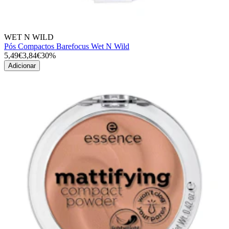
WET N WILD
Pós Compactos Barefocus Wet N Wild
5,49€
3,84€
30%
Adicionar