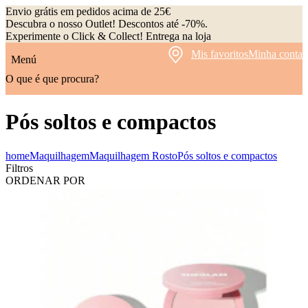
Envio grátis em pedidos acima de 25€
Descubra o nosso Outlet! Descontos até -70%.
Experimente o Click & Collect! Entrega na loja
Mis favoritos
Minha conta
Menú
O que é que procura?
Pós soltos e compactos
home
Maquilhagem
Maquilhagem Rosto
Pós soltos e compactos
Filtros
ORDENAR POR