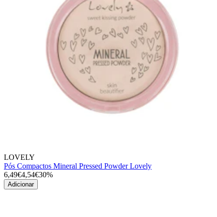
LOVELY
Pós Compactos Mineral Pressed Powder Lovely
6,49€
4,54€
30%
Adicionar