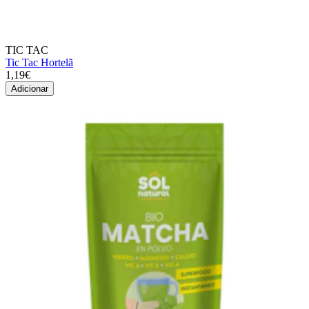
TIC TAC
Tic Tac Hortelã
1,19€
Adicionar