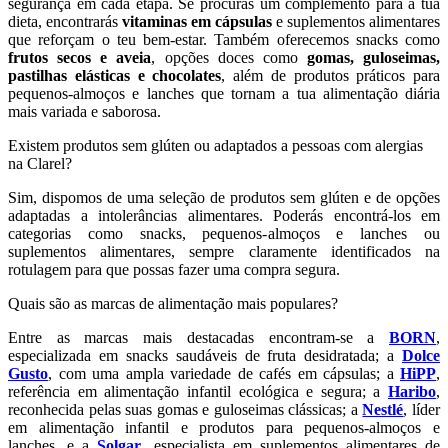
segurança em cada etapa. Se procuras um complemento para a tua
dieta, encontrarás
vitaminas em cápsulas
e suplementos alimentares
que reforçam o teu bem-estar. Também oferecemos snacks como
frutos secos e aveia
, opções doces como
gomas, guloseimas,
pastilhas elásticas e chocolates
, além de produtos práticos para
pequenos-almoços e lanches que tornam a tua alimentação diária
mais variada e saborosa.
Existem produtos sem glúten ou adaptados a pessoas com alergias
na Clarel?
Sim, dispomos de uma seleção de produtos sem glúten e de opções
adaptadas a intolerâncias alimentares. Poderás encontrá-los em
categorias como snacks, pequenos-almoços e lanches ou
suplementos alimentares, sempre claramente identificados na
rotulagem para que possas fazer uma compra segura.
Quais são as marcas de alimentação mais populares?
Entre as marcas mais destacadas encontram-se a
BORN
,
especializada em snacks saudáveis de fruta desidratada; a
Dolce
Gusto
, com uma ampla variedade de cafés em cápsulas; a
HiPP
,
referência em alimentação infantil ecológica e segura; a
Haribo
,
reconhecida pelas suas gomas e guloseimas clássicas; a
Nestlé
, líder
em alimentação infantil e produtos para pequenos-almoços e
lanches, e a
Solgar
, especialista em suplementos alimentares de