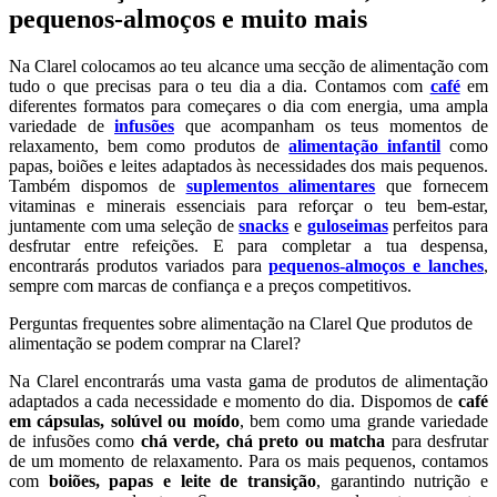
pequenos-almoços e muito mais
Na Clarel colocamos ao teu alcance uma secção de alimentação com
tudo o que precisas para o teu dia a dia. Contamos com
café
em
diferentes formatos para começares o dia com energia, uma ampla
variedade de
infusões
que acompanham os teus momentos de
relaxamento, bem como produtos de
alimentação infantil
como
papas, boiões e leites adaptados às necessidades dos mais pequenos.
Também dispomos de
suplementos alimentares
que fornecem
vitaminas e minerais essenciais para reforçar o teu bem-estar,
juntamente com uma seleção de
snacks
e
guloseimas
perfeitos para
desfrutar entre refeições. E para completar a tua despensa,
encontrarás produtos variados para
pequenos-almoços e lanches
,
sempre com marcas de confiança e a preços competitivos.
Perguntas frequentes sobre alimentação na Clarel Que produtos de
alimentação se podem comprar na Clarel?
Na Clarel encontrarás uma vasta gama de produtos de alimentação
adaptados a cada necessidade e momento do dia. Dispomos de
café
em cápsulas, solúvel ou moído
, bem como uma grande variedade
de infusões como
chá verde, chá preto ou matcha
para desfrutar
de um momento de relaxamento. Para os mais pequenos, contamos
com
boiões, papas e leite de transição
, garantindo nutrição e