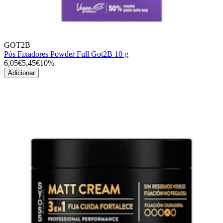
GOT2B
Pós Fixadores Powder Full Got2B 10 g
6,05€
5,45€
10%
Adicionar