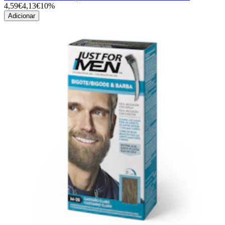
4,59€
4,13€
10%
Adicionar