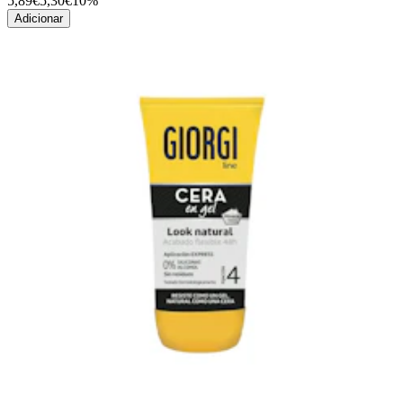
5,89€
5,30€
10%
Adicionar