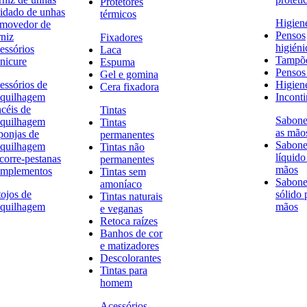
Protetores
idado de unhas
térmicos
Higien
movedor de
Pensos
rniz
Fixadores
higiéni
essórios
Laca
Tampõ
nicure
Espuma
Pensos 
Gel e gomina
essórios de
Higien
Cera fixadora
quilhagem
Inconti
ncéis de
Tintas
Sabone
quilhagem
Tintas
as mão
ponjas de
permanentes
Sabone
quilhagem
Tintas não
líquido
corre-pestanas
permanentes
mãos
mplementos
Tintas sem
Sabone
amoníaco
tojos de
sólido 
Tintas naturais
quilhagem
mãos
e veganas
Retoca raízes
Banhos de cor
e matizadores
Descolorantes
Tintas para
homem
Acessórios