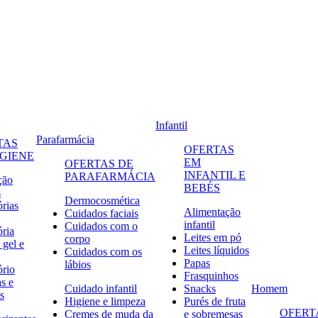
Infantil
Parafarmácia
TAS
OFERTAS
IGIENE
EM
OFERTAS DE
INFANTIL E
PARAFARMÁCIA
ção
BEBÉS
s
Dermocosmética
órias
Alimentação
Cuidados faciais
infantil
Cuidados com o
ória
Leites em pó
corpo
 gel e
Leites líquidos
Cuidados com os
Papas
lábios
ório
Frasquinhos
s e
Cuidado infantil
Snacks
Homem
s
Higiene e limpeza
Purés de fruta
OFERT
Cremes de muda da
e sobremesas