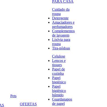
PARA CASA
Cuidado da
roupa
Detergente
Amaciadores e
perfumadores
Complementos
de lavagem
Lixívia para
roupa
Tira-nódoas
Celulose
Lenços e
tissues
Papel de
cozinha
Papel
higiénico
Papel
higiénico
húmido
Pets
Guardanapos
de papel
OFERTAS
AS