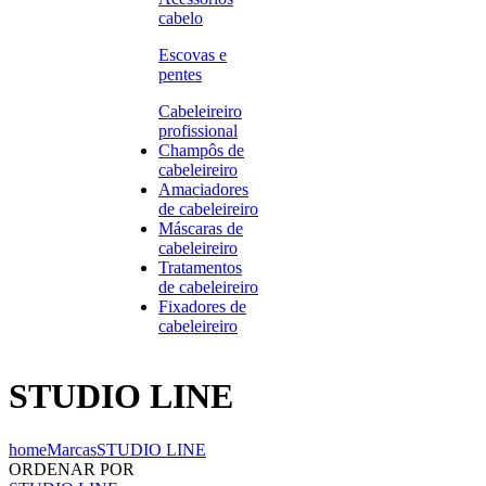
cabelo
Escovas e
pentes
Cabeleireiro
profissional
Champôs de
cabeleireiro
Amaciadores
de cabeleireiro
Máscaras de
cabeleireiro
Tratamentos
de cabeleireiro
Fixadores de
cabeleireiro
STUDIO LINE
home
Marcas
STUDIO LINE
ORDENAR POR