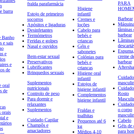
rizantes
PARA
fralda parafarmácia
n
Higiene
HOME
e barra
Estojo de primeiros
infantil
Barbear
socorros
Cremes e
Máquina
Apósitos e ligaduras
loções
lâminas 
Desinfetantes
Cabelo para
barbear
Termómetros
bebés e
e Banho
Lâminas
Feridas e golpes
crianças
 e sais
descartá
Nasal e ouvidos
Géis e
ho
Espuma,
sabonetes
as e
Bem-estar sexual
creme d
Colónias para
ios
Preservativos
barbear
bebés e
ires e
Lubrificantes
Aftersh
crianças
tos de
Brinquedos sexuais
Higiene oral
Cuidado
infantil
Suplementos
masculi
Estojos de
 oral
nutricionais
Cuidado
higiene infantil
s de
Controlo de peso
Rosto
Complementos
Para dormir e
Masculi
higiene infantil
relaxantes
Cuidado
icas
Suplementos
o corpo
Fraldas e
s orais
masculi
toalhitas
tal e
Cuidado Capilar
Cabelo
Pequenos até 6
ntários
Champôs e
Géis de
kg
os
amaciadores
para h
Médios 4-10
cos