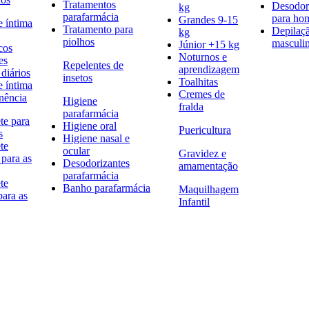
Tratamentos
Desodor
kg
parafarmácia
para h
Grandes 9-15
e íntima
Tratamento para
Depilaç
kg
piolhos
masculi
Júnior +15 kg
cos
Noturnos e
es
Repelentes de
aprendizagem
diários
insetos
Toalhitas
e íntima
Cremes de
nência
Higiene
fralda
parafarmácia
te para
Higiene oral
Puericultura
s
Higiene nasal e
te
ocular
Gravidez e
 para as
Desodorizantes
amamentação
parafarmácia
te
Banho parafarmácia
Maquilhagem
para as
Infantil