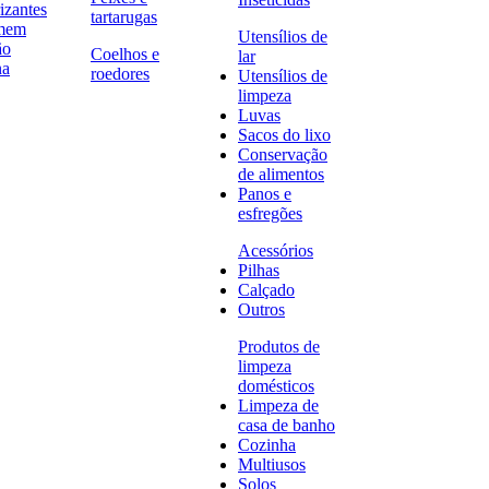
izantes
tartarugas
omem
Utensílios de
ão
Coelhos e
lar
na
roedores
Utensílios de
limpeza
Luvas
Sacos do lixo
Conservação
de alimentos
Panos e
esfregões
Acessórios
Pilhas
Calçado
Outros
Produtos de
limpeza
domésticos
Limpeza de
casa de banho
Cozinha
Multiusos
Solos