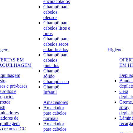
encaracolados
Champô para
cabelos
oleosos
Champô para
cabelos lisos e
finos
Champô para
cabelos secos
e danificados
agem
Higiene
Champô para
FERTAS EM
OFER
cabelos
AQUILHAGEM
EM H
pintados
Champô
quilhagem
Depila
sólido
sto
Banda
Champô seco
ses e pré-bases
depilat
Champô
 soltos e
Cera
Infantil
mpactos
depilat
rretor
Creme,
Amaciadores
ush
spray
Amaciador
uminadores
depilat
para cabelos
xadores de
Lâmina
normais
quilhagem
recarga
Amaciador
 creams e CC
para cabelos