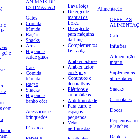
ANIMAIS DE
Lava-loiça
ESTIMAÇÃO
M
Alimentação
Detergente
manual da
Gatos
OFERTAS
Loiça
Comida
s e
ALIMENTA
Detergente
húmida
de
para máquina
Ração
Café
da Loiça
Snacks
Complementos
Areia
Infusões
veis
lava-loiça
Higiene e
 gel e
Alimentação
saúde gatos
e
Ambientadores
infantil
Ambientador
Cães
ave
em Spray
Suplementos
Comida
Contínuos e
alimentares
húmida
decorativos
Ração
no
Snacks
Elétricos e
Snacks
 de
automáticos
Higiene e
Chocolates
Anti-humidade
banho cães
no
Para carro e
s com
Doces
Acessórios e
espaços
brinquedos
pequenos
no
Pequenos-alm
Velas
e lanches
Pássaros
perfumadas
 duche
omem
Bebidas
Peixes e
Inseticidas