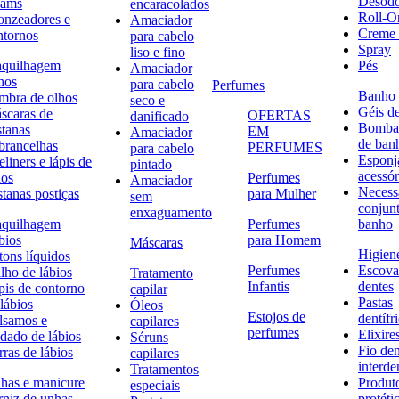
Desodo
eams
encaracolados
Roll-O
onzeadores e
Amaciador
Creme 
ntornos
para cabelo
Spray
liso e fino
quilhagem
Pés
Amaciador
hos
para cabelo
Perfumes
Banho
mbra de olhos
seco e
Géis d
scaras de
OFERTAS
danificado
Bombas
stanas
EM
Amaciador
de ban
brancelhas
PERFUMES
para cabelo
Esponj
liners e lápis de
pintado
acessór
hos
Perfumes
Amaciador
Necessa
stanas postiças
para Mulher
sem
conjun
enxaguamento
quilhagem
Perfumes
banho
bios
para Homem
Máscaras
Higiene
tons líquidos
Perfumes
Escova
lho de lábios
Tratamento
Infantis
dentes
pis de contorno
capilar
Pastas
lábios
Óleos
Estojos de
dentífr
lsamos e
capilares
perfumes
Elixire
idado de lábios
Séruns
Fio den
ras de lábios
capilares
interde
Tratamentos
has e manicure
Produt
especiais
rniz de unhas
protéti