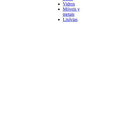
Vidros
Móveis y
metais
Lixívias