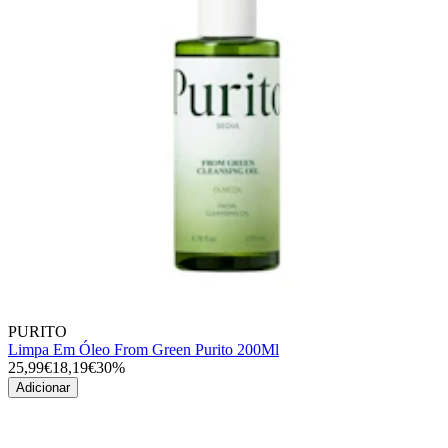
PURITO
Limpa Em Óleo From Green Purito 200Ml
25,99€
18,19€
30%
Adicionar