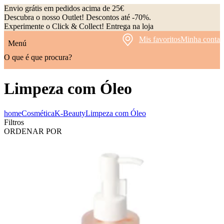
Envio grátis em pedidos acima de 25€
Descubra o nosso Outlet! Descontos até -70%.
Experimente o Click & Collect! Entrega na loja
Mis favoritos
Minha conta
Menú
O que é que procura?
Limpeza com Óleo
home
Cosmética
K-Beauty
Limpeza com Óleo
Filtros
ORDENAR POR