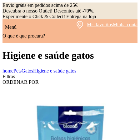
Envio grátis em pedidos acima de 25€
Descubra o nosso Outlet! Descontos até -70%.
Experimente o Click & Collect! Entrega na loja
Mis favoritos
Minha conta
Menú
O que é que procura?
Higiene e saúde gatos
home
Pets
Gatos
Higiene e saúde gatos
Filtros
ORDENAR POR