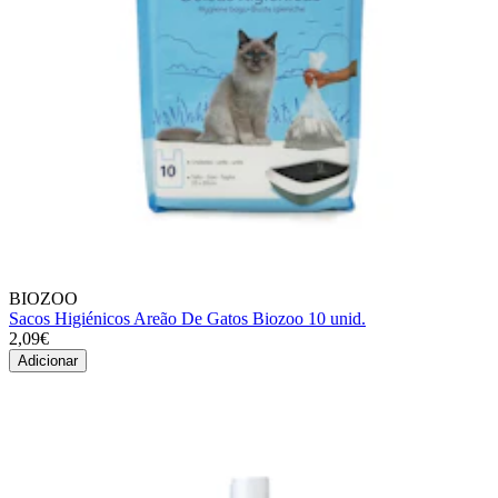
BIOZOO
Sacos Higiénicos Areão De Gatos Biozoo 10 unid.
2,09€
Adicionar