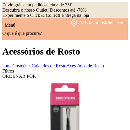
Envio grátis em pedidos acima de 25€
Descubra o nosso Outlet! Descontos até -70%.
Experimente o Click & Collect! Entrega na loja
Mis favoritos
Minha conta
Menú
O que é que procura?
Acessórios de Rosto
home
Cosmética
Cuidados de Rosto
Acessórios de Rosto
Filtros
ORDENAR POR