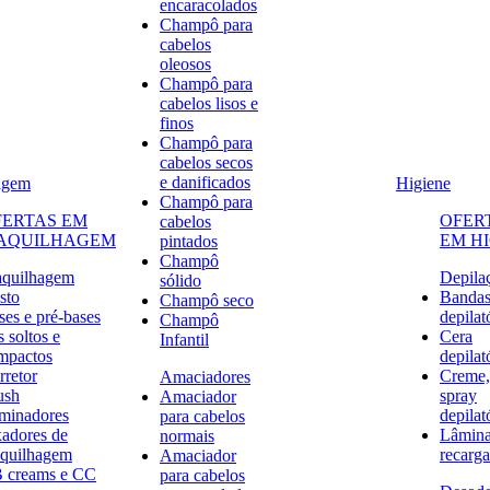
encaracolados
Champô para
cabelos
oleosos
Champô para
cabelos lisos e
finos
Champô para
cabelos secos
e danificados
agem
Higiene
Champô para
FERTAS EM
OFER
cabelos
AQUILHAGEM
EM H
pintados
Champô
quilhagem
Depila
sólido
sto
Banda
Champô seco
ses e pré-bases
depilat
Champô
 soltos e
Cera
Infantil
mpactos
depilat
rretor
Creme,
Amaciadores
ush
spray
Amaciador
uminadores
depilat
para cabelos
xadores de
Lâmina
normais
quilhagem
recarga
Amaciador
 creams e CC
para cabelos