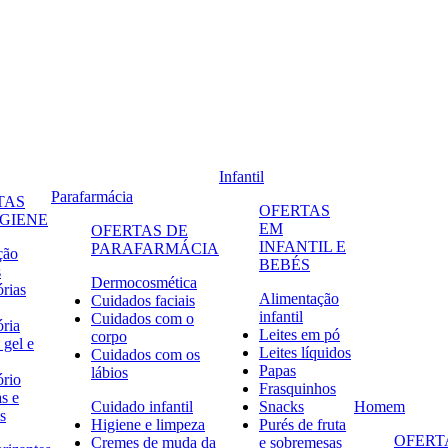
Infantil
Parafarmácia
TAS
OFERTAS
IGIENE
EM
OFERTAS DE
INFANTIL E
PARAFARMÁCIA
ção
BEBÉS
s
Dermocosmética
órias
Alimentação
Cuidados faciais
infantil
Cuidados com o
ória
Leites em pó
corpo
 gel e
Leites líquidos
Cuidados com os
Papas
lábios
ório
Frasquinhos
s e
Cuidado infantil
Snacks
Homem
s
Higiene e limpeza
Purés de fruta
OFERT
Cremes de muda da
e sobremesas