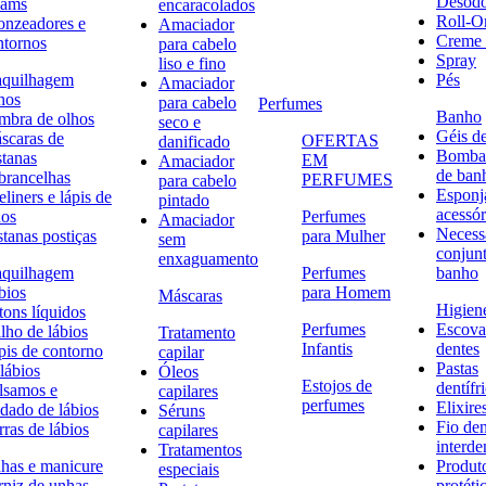
Desodo
eams
encaracolados
Roll-O
onzeadores e
Amaciador
Creme 
ntornos
para cabelo
Spray
liso e fino
quilhagem
Pés
Amaciador
hos
para cabelo
Perfumes
Banho
mbra de olhos
seco e
Géis d
scaras de
OFERTAS
danificado
Bombas
stanas
EM
Amaciador
de ban
brancelhas
PERFUMES
para cabelo
Esponj
liners e lápis de
pintado
acessór
hos
Perfumes
Amaciador
Necessa
stanas postiças
para Mulher
sem
conjun
enxaguamento
quilhagem
Perfumes
banho
bios
para Homem
Máscaras
Higiene
tons líquidos
Perfumes
Escova
lho de lábios
Tratamento
Infantis
dentes
pis de contorno
capilar
Pastas
lábios
Óleos
Estojos de
dentífr
lsamos e
capilares
perfumes
Elixire
idado de lábios
Séruns
Fio den
ras de lábios
capilares
interde
Tratamentos
has e manicure
Produt
especiais
rniz de unhas
protéti