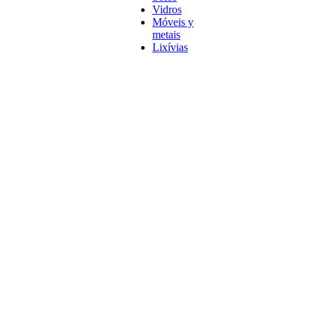
Vidros
Móveis y
metais
Lixívias