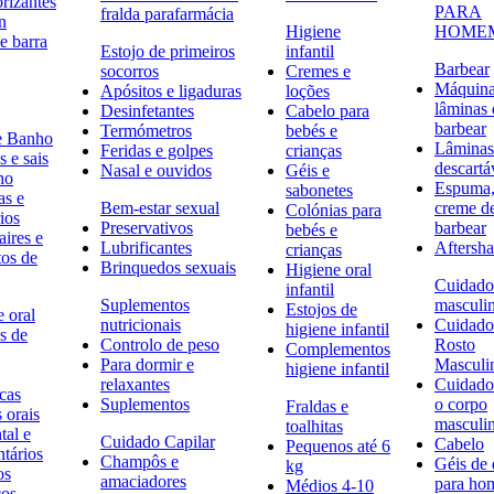
rizantes
PARA
fralda parafarmácia
n
Higiene
HOME
e barra
Estojo de primeiros
infantil
Barbear
socorros
Cremes e
Máquina
Apósitos e ligaduras
loções
lâminas 
Desinfetantes
Cabelo para
barbear
Termómetros
bebés e
e Banho
Lâminas
Feridas e golpes
crianças
 e sais
descartá
Nasal e ouvidos
Géis e
ho
Espuma,
sabonetes
as e
Bem-estar sexual
creme d
Colónias para
ios
Preservativos
barbear
bebés e
ires e
Lubrificantes
Aftersh
crianças
tos de
Brinquedos sexuais
Higiene oral
Cuidado
infantil
Suplementos
masculi
Estojos de
 oral
nutricionais
Cuidado
higiene infantil
s de
Controlo de peso
Rosto
Complementos
Para dormir e
Masculi
higiene infantil
relaxantes
Cuidado
icas
Suplementos
o corpo
Fraldas e
s orais
masculi
toalhitas
tal e
Cuidado Capilar
Cabelo
Pequenos até 6
ntários
Champôs e
Géis de
kg
os
amaciadores
para h
Médios 4-10
cos