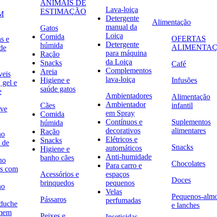
ANIMAIS DE
Lava-loiça
ESTIMAÇÃO
M
Detergente
Alimentação
manual da
Gatos
Loiça
Comida
OFERTAS
s e
Detergente
húmida
ALIMENTA
de
para máquina
Ração
da Loiça
Snacks
Café
Complementos
Areia
veis
lava-loiça
Higiene e
Infusões
 gel e
saúde gatos
e
Ambientadores
Alimentação
Ambientador
Cães
infantil
ave
em Spray
Comida
Contínuos e
Suplementos
húmida
decorativos
alimentares
Ração
no
Elétricos e
Snacks
 de
Snacks
automáticos
Higiene e
Anti-humidade
banho cães
no
Chocolates
Para carro e
s com
Acessórios e
espaços
Doces
brinquedos
pequenos
no
Velas
Pequenos-alm
Pássaros
perfumadas
 duche
e lanches
omem
Peixes e
Inseticidas