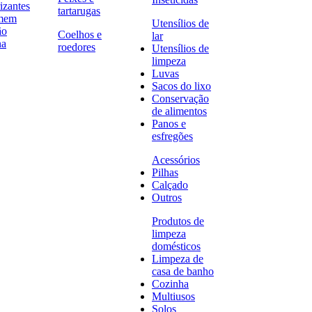
izantes
tartarugas
omem
Utensílios de
ão
Coelhos e
lar
na
roedores
Utensílios de
limpeza
Luvas
Sacos do lixo
Conservação
de alimentos
Panos e
esfregões
Acessórios
Pilhas
Calçado
Outros
Produtos de
limpeza
domésticos
Limpeza de
casa de banho
Cozinha
Multiusos
Solos