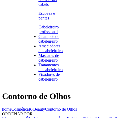
cabelo
Escovas e
pentes
Cabeleireiro
profissional
Champôs de
cabeleireiro
Amaciadores
de cabeleireiro
Máscaras de
cabeleireiro
Tratamentos
de cabeleireiro
Fixadores de
cabeleireiro
Contorno de Olhos
home
Cosmética
K-Beauty
Contorno de Olhos
ORDENAR POR