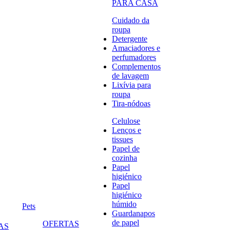
PARA CASA
Cuidado da
roupa
Detergente
Amaciadores e
perfumadores
Complementos
de lavagem
Lixívia para
roupa
Tira-nódoas
Celulose
Lenços e
tissues
Papel de
cozinha
Papel
higiénico
Papel
higiénico
húmido
Pets
Guardanapos
de papel
OFERTAS
AS