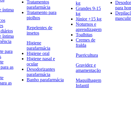
Tratamentos
Desodor
kg
parafarmácia
para h
Grandes 9-15
e íntima
Tratamento para
Depilaç
kg
piolhos
masculi
Júnior +15 kg
cos
Noturnos e
es
Repelentes de
aprendizagem
diários
insetos
Toalhitas
e íntima
Cremes de
nência
Higiene
fralda
parafarmácia
te para
Higiene oral
Puericultura
s
Higiene nasal e
te
ocular
Gravidez e
 para as
Desodorizantes
amamentação
parafarmácia
te
Banho parafarmácia
Maquilhagem
para as
Infantil