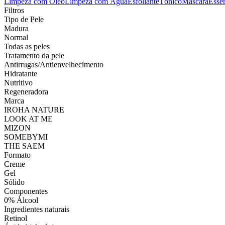
Limpeza com Óleo
Limpeza com Água
Esfoliante
Tónico
Máscara
Essê
Filtros
Tipo de Pele
Madura
Normal
Todas as peles
Tratamento da pele
Antirrugas/Antienvelhecimento
Hidratante
Nutritivo
Regeneradora
Marca
IROHA NATURE
LOOK AT ME
MIZON
SOMEBYMI
THE SAEM
Formato
Creme
Gel
Sólido
Componentes
0% Álcool
Ingredientes naturais
Retinol