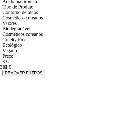
Ácido hialurónico
Tipo de Produto
Contorno de olhos
Cosméticos coreanos
Valores
Biodegradável
Cosméticos coreanos
Cruelty Free
Ecológico
Vegano
Preço
3 €
3 €
14 €
REMOVER FILTROS