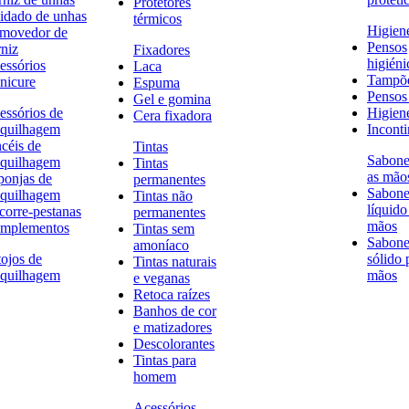
Protetores
idado de unhas
térmicos
Higien
movedor de
Pensos
rniz
Fixadores
higiéni
essórios
Laca
Tampõ
nicure
Espuma
Pensos 
Gel e gomina
essórios de
Higien
Cera fixadora
quilhagem
Inconti
ncéis de
Tintas
Sabone
quilhagem
Tintas
as mão
ponjas de
permanentes
Sabone
quilhagem
Tintas não
líquido
corre-pestanas
permanentes
mãos
mplementos
Tintas sem
Sabone
amoníaco
tojos de
sólido 
Tintas naturais
quilhagem
mãos
e veganas
Retoca raízes
Banhos de cor
e matizadores
Descolorantes
Tintas para
homem
Acessórios