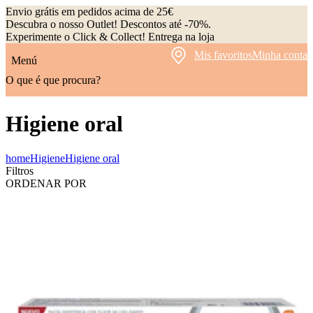
Envio grátis em pedidos acima de 25€
Descubra o nosso Outlet! Descontos até -70%.
Experimente o Click & Collect! Entrega na loja
Mis favoritos
Minha conta
Menú
O que é que procura?
Higiene oral
home
Higiene
Higiene oral
Filtros
ORDENAR POR