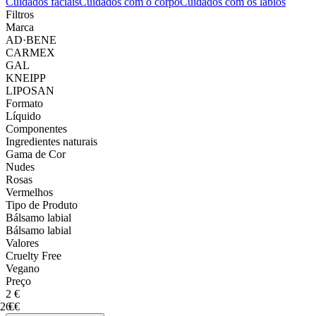
Cuidados faciais
Cuidados com o corpo
Cuidados com os lábios
Filtros
Marca
AD·BENE
CARMEX
GAL
KNEIPP
LIPOSAN
Formato
Líquido
Componentes
Ingredientes naturais
Gama de Cor
Nudes
Rosas
Vermelhos
Tipo de Produto
Bálsamo labial
Bálsamo labial
Valores
Cruelty Free
Vegano
Preço
2 €
2 €
6 €