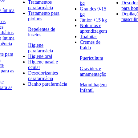
Tratamentos
Desodor
kg
parafarmácia
para h
Grandes 9-15
e íntima
Tratamento para
Depilaç
kg
piolhos
masculi
Júnior +15 kg
cos
Noturnos e
es
Repelentes de
aprendizagem
diários
insetos
Toalhitas
e íntima
Cremes de
nência
Higiene
fralda
parafarmácia
te para
Higiene oral
Puericultura
s
Higiene nasal e
te
ocular
Gravidez e
 para as
Desodorizantes
amamentação
parafarmácia
te
Banho parafarmácia
Maquilhagem
para as
Infantil