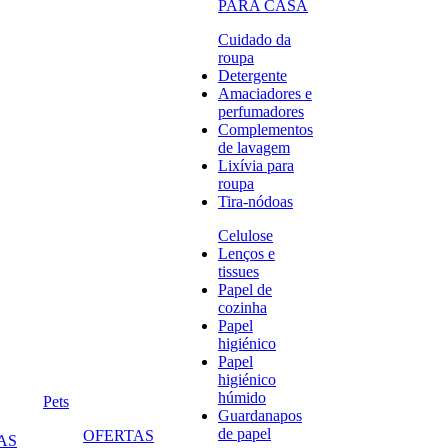
PARA CASA
Cuidado da
roupa
Detergente
Amaciadores e
perfumadores
Complementos
de lavagem
Lixívia para
roupa
Tira-nódoas
Celulose
Lenços e
tissues
Papel de
cozinha
Papel
higiénico
Papel
higiénico
húmido
Pets
Guardanapos
de papel
OFERTAS
AS