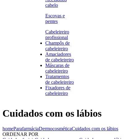
cabelo
Escovas e
pentes
Cabeleireiro
profissional
Champôs de
cabeleireiro
Amaciadores
de cabeleireiro
Máscaras de
cabeleireiro
Tratamentos
de cabeleireiro
Fixadores de
cabeleireiro
Cuidados com os lábios
home
Parafarmácia
Dermocosmética
Cuidados com os lábios
ORDENAR POR