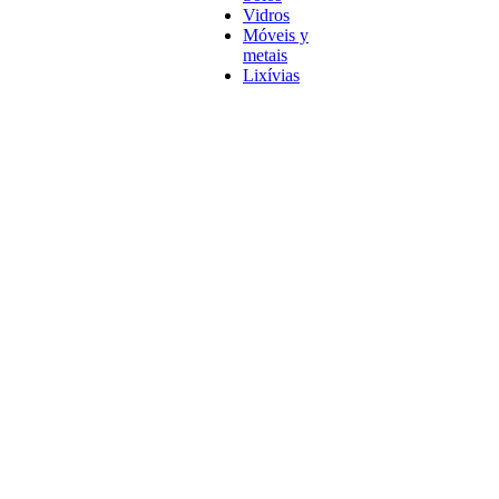
Vidros
Móveis y
metais
Lixívias