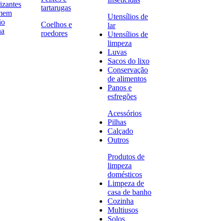
izantes
tartarugas
omem
Utensílios de
ão
Coelhos e
lar
na
roedores
Utensílios de
limpeza
Luvas
Sacos do lixo
Conservação
de alimentos
Panos e
esfregões
Acessórios
Pilhas
Calçado
Outros
Produtos de
limpeza
domésticos
Limpeza de
casa de banho
Cozinha
Multiusos
Solos