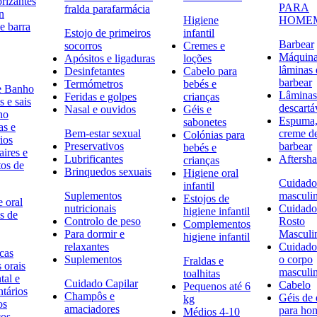
rizantes
PARA
fralda parafarmácia
n
Higiene
HOME
e barra
Estojo de primeiros
infantil
Barbear
socorros
Cremes e
Máquina
Apósitos e ligaduras
loções
lâminas 
Desinfetantes
Cabelo para
barbear
Termómetros
bebés e
e Banho
Lâminas
Feridas e golpes
crianças
 e sais
descartá
Nasal e ouvidos
Géis e
ho
Espuma,
sabonetes
as e
Bem-estar sexual
creme d
Colónias para
ios
Preservativos
barbear
bebés e
ires e
Lubrificantes
Aftersh
crianças
tos de
Brinquedos sexuais
Higiene oral
Cuidado
infantil
Suplementos
masculi
Estojos de
 oral
nutricionais
Cuidado
higiene infantil
s de
Controlo de peso
Rosto
Complementos
Para dormir e
Masculi
higiene infantil
relaxantes
Cuidado
icas
Suplementos
o corpo
Fraldas e
s orais
masculi
toalhitas
tal e
Cuidado Capilar
Cabelo
Pequenos até 6
ntários
Champôs e
Géis de
kg
os
amaciadores
para h
Médios 4-10
cos