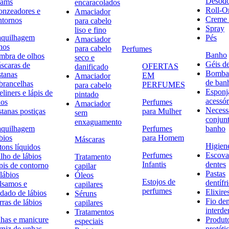
Desodo
eams
encaracolados
Roll-O
onzeadores e
Amaciador
Creme 
ntornos
para cabelo
Spray
liso e fino
quilhagem
Pés
Amaciador
hos
para cabelo
Perfumes
Banho
mbra de olhos
seco e
Géis d
scaras de
OFERTAS
danificado
Bombas
stanas
EM
Amaciador
de ban
brancelhas
PERFUMES
para cabelo
Esponj
liners e lápis de
pintado
acessór
hos
Perfumes
Amaciador
Necessa
stanas postiças
para Mulher
sem
conjun
enxaguamento
quilhagem
Perfumes
banho
bios
para Homem
Máscaras
Higiene
tons líquidos
Perfumes
Escova
lho de lábios
Tratamento
Infantis
dentes
pis de contorno
capilar
Pastas
lábios
Óleos
Estojos de
dentífr
lsamos e
capilares
perfumes
Elixire
idado de lábios
Séruns
Fio den
ras de lábios
capilares
interde
Tratamentos
has e manicure
Produt
especiais
rniz de unhas
protéti