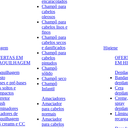
encaracolados
Champô para
cabelos
oleosos
Champô para
cabelos lisos e
finos
Champô para
cabelos secos
e danificados
agem
Higiene
Champô para
FERTAS EM
OFER
cabelos
AQUILHAGEM
EM H
pintados
Champô
quilhagem
Depila
sólido
sto
Banda
Champô seco
ses e pré-bases
depilat
Champô
 soltos e
Cera
Infantil
mpactos
depilat
rretor
Creme,
Amaciadores
ush
spray
Amaciador
uminadores
depilat
para cabelos
xadores de
Lâmina
normais
quilhagem
recarga
Amaciador
 creams e CC
para cabelos