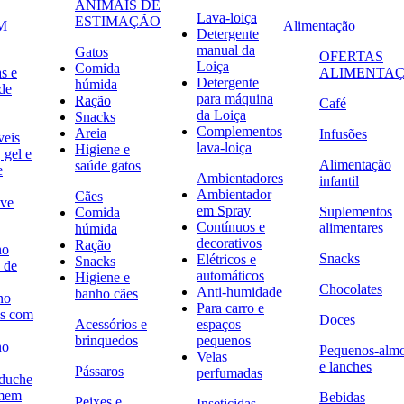
ANIMAIS DE
Lava-loiça
ESTIMAÇÃO
M
Alimentação
Detergente
manual da
Gatos
OFERTAS
Loiça
Comida
s e
ALIMENTA
Detergente
húmida
de
para máquina
Ração
Café
da Loiça
Snacks
Complementos
Areia
Infusões
veis
lava-loiça
Higiene e
 gel e
Alimentação
saúde gatos
e
Ambientadores
infantil
Ambientador
Cães
ave
em Spray
Suplementos
Comida
Contínuos e
alimentares
húmida
decorativos
Ração
no
Snacks
Elétricos e
Snacks
 de
automáticos
Higiene e
Chocolates
Anti-humidade
banho cães
no
Para carro e
s com
Doces
Acessórios e
espaços
brinquedos
pequenos
no
Pequenos-alm
Velas
e lanches
Pássaros
perfumadas
 duche
omem
Bebidas
Peixes e
Inseticidas