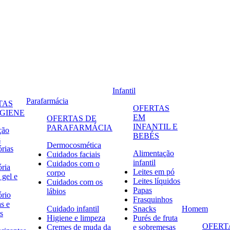
Infantil
Parafarmácia
TAS
OFERTAS
IGIENE
EM
OFERTAS DE
INFANTIL E
PARAFARMÁCIA
ção
BEBÉS
s
Dermocosmética
órias
Alimentação
Cuidados faciais
infantil
Cuidados com o
ória
Leites em pó
corpo
 gel e
Leites líquidos
Cuidados com os
Papas
lábios
ório
Frasquinhos
s e
Cuidado infantil
Snacks
Homem
s
Higiene e limpeza
Purés de fruta
OFERT
Cremes de muda da
e sobremesas