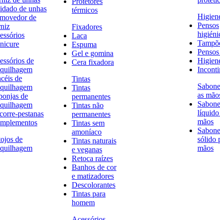
Protetores
idado de unhas
térmicos
Higien
movedor de
Pensos
rniz
Fixadores
higiéni
essórios
Laca
Tampõ
nicure
Espuma
Pensos 
Gel e gomina
essórios de
Higien
Cera fixadora
quilhagem
Inconti
ncéis de
Tintas
Sabone
quilhagem
Tintas
as mão
ponjas de
permanentes
Sabone
quilhagem
Tintas não
líquido
corre-pestanas
permanentes
mãos
mplementos
Tintas sem
Sabone
amoníaco
tojos de
sólido 
Tintas naturais
quilhagem
mãos
e veganas
Retoca raízes
Banhos de cor
e matizadores
Descolorantes
Tintas para
homem
Acessórios