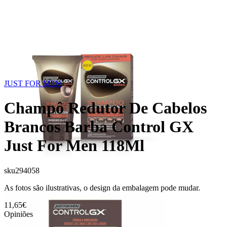
JUST FOR MEN
Champô Redutor De Cabelos
Brancos Barba Control GX
Just For Men 118Ml
sku
294058
As fotos são ilustrativas, o design da embalagem pode mudar.
11,65€
Opiniões