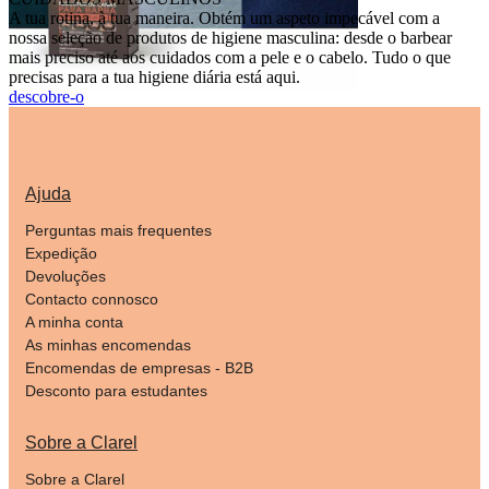
A tua rotina, à tua maneira. Obtém um aspeto impecável com a
nossa seleção de produtos de higiene masculina: desde o barbear
mais preciso até aos cuidados com a pele e o cabelo. Tudo o que
precisas para a tua higiene diária está aqui.
descobre-o
Ajuda
Perguntas mais frequentes
Expedição
Devoluções
Contacto connosco
A minha conta
As minhas encomendas
Encomendas de empresas - B2B
Desconto para estudantes
Sobre a Clarel
Sobre a Clarel