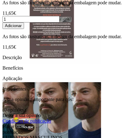
As fotos são ilustrativas, o design da embalagem pode mudar.
11,65€
Adicionar
As fotos são ilustrativas, o design da embalagem pode mudar.
11,65€
Descrição
Benefícios
Aplicação
Ingredientes
A sua opinião é importante para nós!
(0 opiniões)
Deixe a sua opinião
Condições de publicação
Filtrar por
pontuação
CUIDADOS MASCULINOS