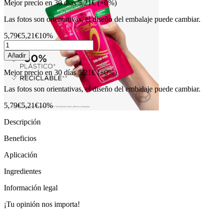
Mejor precio en 30 días
5,21€
(+0%)
Las fotos son orientativas, el diseño del embalaje puede cambiar.
5,79€
5,21€
10%
Añadir
Mejor precio en 30 días
5,21€
(+0%)
Las fotos son orientativas, el diseño del embalaje puede cambiar.
5,79€
5,21€
10%
Descripción
Beneficios
Aplicación
Ingredientes
Información legal
¡Tu opinión nos importa!