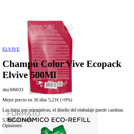
ELVIVE
Champú Color Vive Ecopack
Elvive 500Ml
sku
306033
Mejor precio en 30 días
5,21€
(+0%)
Las fotos son orientativas, el diseño del embalaje puede cambiar.
5,79€
5,21€
10%
Opiniones