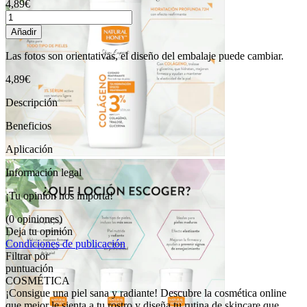
4,89€
Añadir
Las fotos son orientativas, el diseño del embalaje puede cambiar.
4,89€
Descripción
Beneficios
Aplicación
Información legal
¡Tu opinión nos importa!
(0 opiniones)
Deja tu opinión
Condiciones de publicación
Filtrar por
puntuación
COSMÉTICA
¡Consigue una piel sana y radiante! Descubre la cosmética online
que mejor le sienta a tu rostro y diseña tu rutina de skincare que