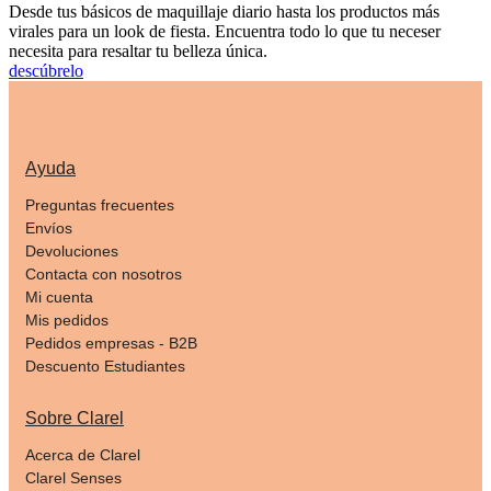
Desde tus básicos de maquillaje diario hasta los productos más
virales para un look de fiesta. Encuentra todo lo que tu neceser
necesita para resaltar tu belleza única.
descúbrelo
Ayuda
Preguntas frecuentes
Envíos
Devoluciones
Contacta con nosotros
Mi cuenta
Mis pedidos
Pedidos empresas - B2B
Descuento Estudiantes
Sobre Clarel
Acerca de Clarel
Clarel Senses