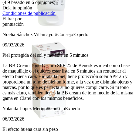
(4.9 basado en 6 opiniones)
Deja tu opinión
Condiciones de publicación
Filtrar por
puntuación
Noelia Sánchez Villamayor
#ConsejoExperto
09/03/2026
Piel protegida del sol y radiante en 5 minutos
La BB Cream Tono Oscuro SPF 25 de Benesk es ideal como base
de maquillaje o si quieres estar lista en 5 minutos sin renunciar al
efecto buena cara. Hidrata la piel, tiene protección solar SPF 25 y
proporciona un tono de piel uniforme, a la vez que disimula ojeras y
marcas, por lo que es perfecta si no quieres complicarte. Si tu tono
es más claro, también tienes la BB cream de tono medio de la misma
gama en Clarel con los mismos beneficios.
Yolanda Lopez Merino
#ConsejoExperto
06/03/2026
El efecto buena cara sin peso