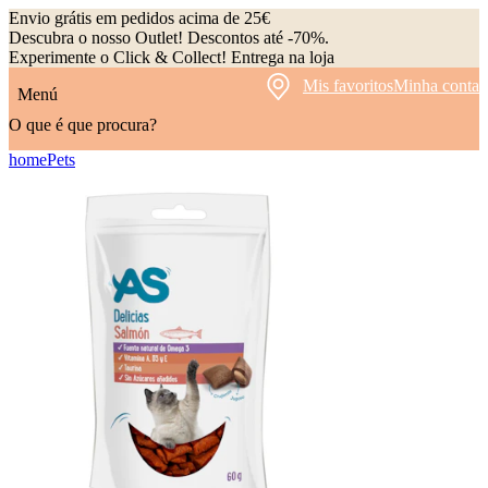
Envio grátis em pedidos acima de 25€
Descubra o nosso Outlet! Descontos até -70%.
Experimente o Click & Collect! Entrega na loja
Mis favoritos
Minha conta
Menú
O que é que procura?
home
Pets