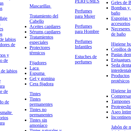
PERFUMES
Geles de 
as
Mascarillas
Bombas y 
as
Perfumes
baño
Tratamiento del
para Mujer
laje
Esponjas 
Cabello
s
accesorios
Perfumes
Aceites capilares
es
Neceseres 
para Hombre
Sérums capilares
os
de baño
Tratamientos
de labios
Perfumes
especiales
Higiene bu
adores de
Infantiles
Protectores
Cepillos d
térmicos
Pastas dent
mos y
Estuches de
Enjuagues
o de
perfumes
Fijadores
Seda denta
Laca
interdental
 de labios
Espuma
Productos
Gel y gomina
y
protésicos
Cera fijadora
ura
Higiene ín
e de
Tintes
Compresa
Tintes
Tampones
do de
permanentes
Protegesli
Tintes no
Aseo ínti
esmalte
permanentes
Incontinen
rios
Tintes sin
ura
amoníaco
Jabón de 
Tintes naturales y