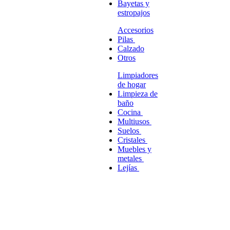
Bayetas y
estropajos
Accesorios
Pilas
Calzado
Otros
Limpiadores
de hogar
Limpieza de
baño
Cocina
Multiusos
Suelos
Cristales
Muebles y
metales
Lejías