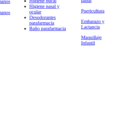
pañal
Higiene bucal
manos
Higiene nasal y
Puericultura
ocular
manos
Desodorantes
Embarazo y
parafarmacia
Lactancia
Baño parafarmacia
Maquillaje
Infantil