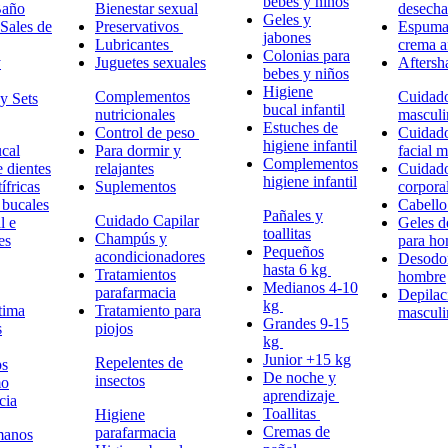
bebes y niños
Baño
Bienestar sexual
desech
Geles y
Sales de
Preservativos
Espuma,
jabones
Lubricantes
crema a
Colonias para
y
Juguetes sexuales
Aftersh
bebes y niños
Higiene
Complementos
Cuidad
y Sets
bucal infantil
nutricionales
masculi
Estuches de
Control de peso
Cuidad
higiene infantil
cal
Para dormir y
facial 
Complementos
e dientes
relajantes
Cuidad
higiene infantil
ífricas
Suplementos
corpora
 bucales
Cabell
Pañales y
Cuidado Capilar
l e
Geles d
toallitas
Champús y
es
para h
Pequeños
acondicionadores
Desodor
hasta 6 kg
Tratamientos
hombre
Medianos 4-10
parafarmacia
Depilac
kg
tima
Tratamiento para
masculi
Grandes 9-15
s
piojos
kg
Junior +15 kg
Repelentes de
ps
De noche y
insectos
mo
aprendizaje
cia
Toallitas
Higiene
Cremas de
parafarmacia
manos