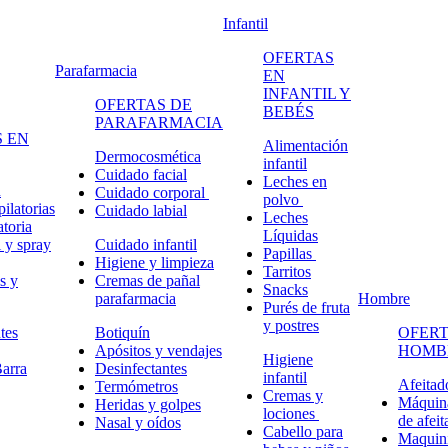
Infantil
OFERTAS
Parafarmacia
EN
INFANTIL Y
OFERTAS DE
BEBÉS
PARAFARMACIA
 EN
Alimentación
Dermocosmética
infantil
Cuidado facial
Leches en
n
Cuidado corporal
polvo
ilatorias
Cuidado labial
Leches
atoria
Líquidas
 y spray
Cuidado infantil
Papillas
Higiene y limpieza
Tarritos
s y
Cremas de pañal
Snacks
parafarmacia
Hombre
Purés de fruta
y postres
tes
Botiquín
OFERT
Apósitos y vendajes
HOMB
Higiene
arra
Desinfectantes
infantil
Afeitad
Termómetros
Cremas y
Máquina
Heridas y golpes
lociones
de afeit
Nasal y oídos
Cabello para
Maquini