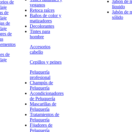
Jabón de 
rios de
veganos
líquido
laje
Retoca raíces
Jabón de 
as de
Baños de color y
sólido
laje
matizadores
as de
Decolorantes
laje
Tintes para
res de
hombre
as
ementos
Accesorios
cabello
es de
laje
Cepillos y peines
Peluquería
profesional
Champús de
Peluquería
Acondicionadores
de Peluquería
Mascarillas de
Peluquería
Tratamientos de
Peluquería
Fijadores de
Peluquería