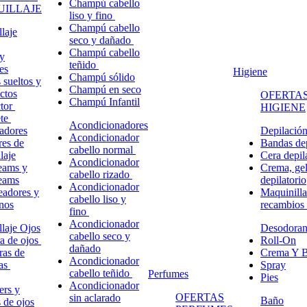
Champú cabello
ILLAJE
liso y fino
Champú cabello
laje
seco y dañado
Champú cabello
y
teñido
es
Higiene
Champú sólido
 sueltos y
Champú en seco
ctos
OFERTAS
Champú Infantil
ctor
HIGIENE
ete
Acondicionadores
adores
Depilació
Acondicionador
res de
Bandas dep
cabello normal
laje
Cera depil
Acondicionador
eams y
Crema, gel
cabello rizado
eams
depilatorio
Acondicionador
eadores y
Maquinilla
cabello liso y
nos
recambios
fino
Acondicionador
laje Ojos
Desodoran
cabello seco y
a de ojos
Roll-On
dañado
ras de
Crema Y B
Acondicionador
ñas
Spray
cabello teñido
Perfumes
Pies
Acondicionador
ers y
OFERTAS
sin aclarado
Baño
s de ojos