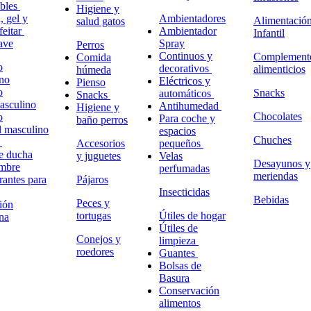
ables
Higiene y
 gel y
Ambientadores
Alimentació
salud gatos
feitar
Ambientador
Infantil
ave
Spray
Perros
Continuos y
Complement
Comida
o
decorativos
alimenticios
húmeda
no
Eléctricos y
Pienso
o
Snacks
automáticos
Snacks
masculino
Antihumedad
Higiene y
Chocolates
o
Para coche y
baño perros
l masculino
espacios
Chuches
o
Accesorios
pequeños
e ducha
y juguetes
Velas
Desayunos y
ombre
perfumadas
meriendas
antes para
Pájaros
Insecticidas
Bebidas
Peces y
ión
tortugas
Útiles de hogar
na
Útiles de
Conejos y
limpieza
roedores
Guantes
Bolsas de
Basura
Conservación
alimentos