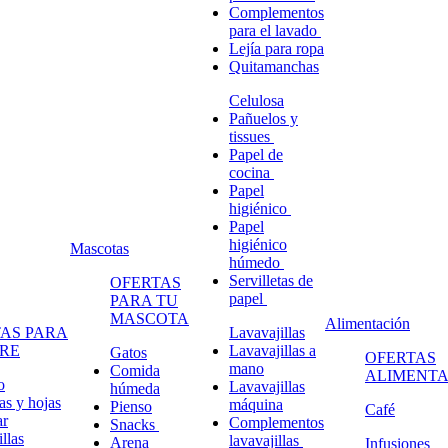
Complementos
para el lavado
Lejía para ropa
Quitamanchas
Celulosa
Pañuelos y
tissues
Papel de
cocina
Papel
higiénico
Papel
higiénico
Mascotas
húmedo
Servilletas de
OFERTAS
papel
PARA TU
MASCOTA
Alimentación
AS PARA
Lavavajillas
RE
Lavavajillas a
Gatos
OFERTAS
mano
Comida
ALIMENTA
o
Lavavajillas
húmeda
s y hojas
máquina
Pienso
Café
ar
Complementos
Snacks
llas
lavavajillas
Arena
Infusiones