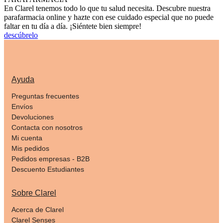
En Clarel tenemos todo lo que tu salud necesita. Descubre nuestra
parafarmacia online y hazte con ese cuidado especial que no puede
faltar en tu día a día. ¡Siéntete bien siempre!
descúbrelo
Ayuda
Preguntas frecuentes
Envíos
Devoluciones
Contacta con nosotros
Mi cuenta
Mis pedidos
Pedidos empresas - B2B
Descuento Estudiantes
Sobre Clarel
Acerca de Clarel
Clarel Senses