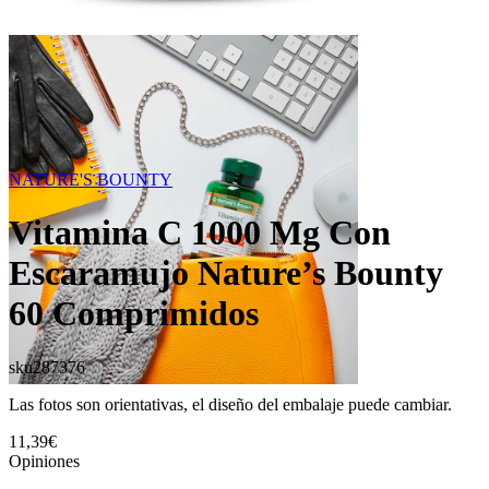
NATURE'S BOUNTY
Vitamina C 1000 Mg Con
Escaramujo Nature’s Bounty
60 Comprimidos
sku
287376
Las fotos son orientativas, el diseño del embalaje puede cambiar.
11,39€
Opiniones