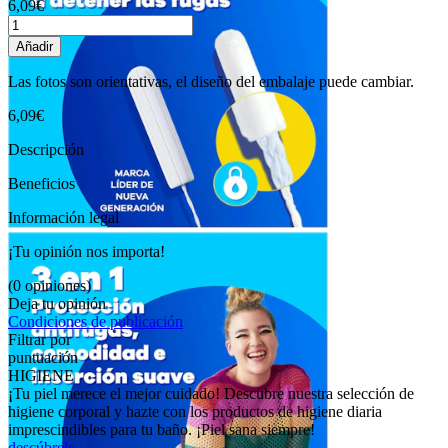
6,09€
Añadir
Las fotos son orientativas, el diseño del embalaje puede cambiar.
6,09€
Descripción
Beneficios
Información legal
¡Tu opinión nos importa!
(0 opiniones)
Deja tu opinión
Condiciones de publicación
Filtrar por
puntuación
HIGIENE
¡Tu piel merece el mejor cuidado! Descubre nuestra selección de
higiene corporal y hazte con los productos de higiene diaria
imprescindibles para tu baño. ¡Piel sana siempre!
descúbrelo