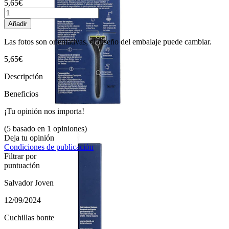
5,65€
Añadir
Las fotos son orientativas, el diseño del embalaje puede cambiar.
5,65€
Descripción
Beneficios
¡Tu opinión nos importa!
(5 basado en 1 opiniones)
Deja tu opinión
Condiciones de publicación
Filtrar por
puntuación
Salvador Joven
12/09/2024
Cuchillas bonte