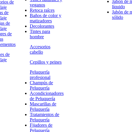
Jabón de 
rios de
veganos
líquido
laje
Retoca raíces
Jabón de 
as de
Baños de color y
sólido
laje
matizadores
as de
Decolorantes
laje
Tintes para
res de
hombre
as
ementos
Accesorios
cabello
es de
laje
Cepillos y peines
Peluquería
profesional
Champús de
Peluquería
Acondicionadores
de Peluquería
Mascarillas de
Peluquería
Tratamientos de
Peluquería
Fijadores de
Peluquería