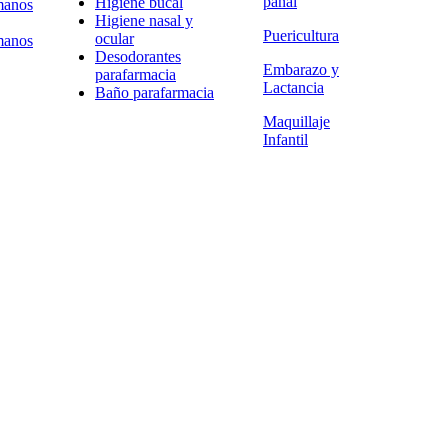
pañal
Higiene bucal
manos
Higiene nasal y
Puericultura
ocular
manos
Desodorantes
Embarazo y
parafarmacia
Lactancia
Baño parafarmacia
Maquillaje
Infantil