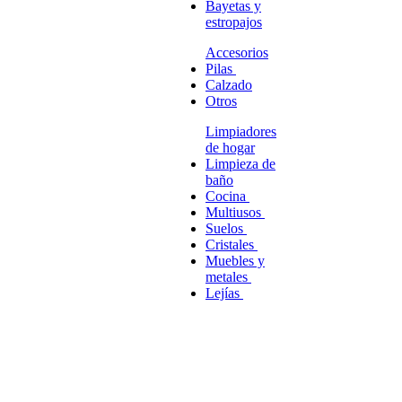
Bayetas y
estropajos
Accesorios
Pilas
Calzado
Otros
Limpiadores
de hogar
Limpieza de
baño
Cocina
Multiusos
Suelos
Cristales
Muebles y
metales
Lejías