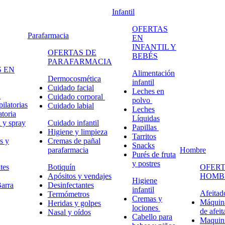
Infantil
OFERTAS
Parafarmacia
EN
INFANTIL Y
OFERTAS DE
BEBÉS
PARAFARMACIA
 EN
Alimentación
Dermocosmética
infantil
Cuidado facial
Leches en
n
Cuidado corporal
polvo
ilatorias
Cuidado labial
Leches
atoria
Líquidas
 y spray
Cuidado infantil
Papillas
Higiene y limpieza
Tarritos
s y
Cremas de pañal
Snacks
parafarmacia
Hombre
Purés de fruta
y postres
tes
Botiquín
OFERT
Apósitos y vendajes
HOMB
Higiene
arra
Desinfectantes
infantil
Afeitad
Termómetros
Cremas y
Máquina
Heridas y golpes
lociones
de afeit
Nasal y oídos
Cabello para
Maquini