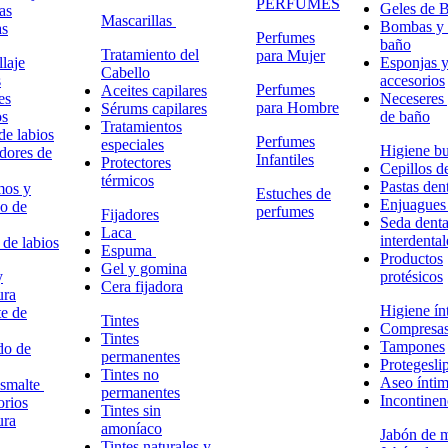
PERFUMES
Geles de 
as
Mascarillas
Bombas y 
as
Perfumes
baño
Tratamiento del
para Mujer
laje
Esponjas 
Cabello
s
accesorios
Perfumes
Aceites capilares
es
Neceseres 
para Hombre
Sérums capilares
os
de baño
Tratamientos
de labios
Perfumes
especiales
Higiene bu
adores de
Infantiles
Protectores
Cepillos d
térmicos
Pastas dent
mos y
Estuches de
Enjuagues
o de
perfumes
Fijadores
Seda denta
Laca
interdental
 de labios
Espuma
Productos
Gel y gomina
y
protésicos
Cera fijadora
ura
Higiene ín
e de
Tintes
Compresa
Tintes
Tampones
do de
permanentes
Protegesli
Tintes no
Aseo ínti
esmalte
permanentes
Incontinen
rios
Tintes sin
ura
amoníaco
Jabón de 
Tintes naturales y