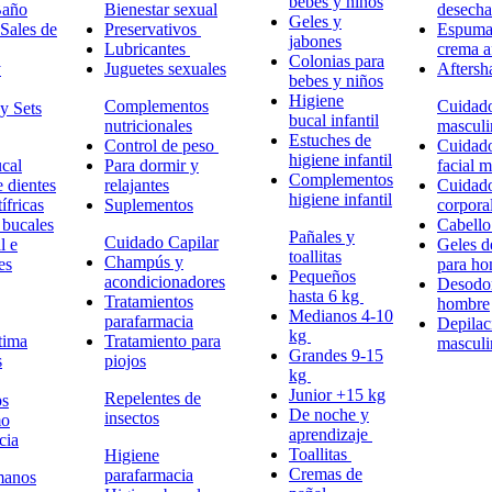
bebes y niños
Baño
Bienestar sexual
desech
Geles y
Sales de
Preservativos
Espuma,
jabones
Lubricantes
crema a
Colonias para
y
Juguetes sexuales
Aftersh
bebes y niños
Higiene
Complementos
Cuidad
y Sets
bucal infantil
nutricionales
masculi
Estuches de
Control de peso
Cuidad
higiene infantil
cal
Para dormir y
facial 
Complementos
e dientes
relajantes
Cuidad
higiene infantil
ífricas
Suplementos
corpora
 bucales
Cabell
Pañales y
Cuidado Capilar
l e
Geles d
toallitas
Champús y
es
para h
Pequeños
acondicionadores
Desodor
hasta 6 kg
Tratamientos
hombre
Medianos 4-10
parafarmacia
Depilac
kg
tima
Tratamiento para
masculi
Grandes 9-15
s
piojos
kg
Junior +15 kg
Repelentes de
ps
De noche y
insectos
mo
aprendizaje
cia
Toallitas
Higiene
Cremas de
parafarmacia
manos