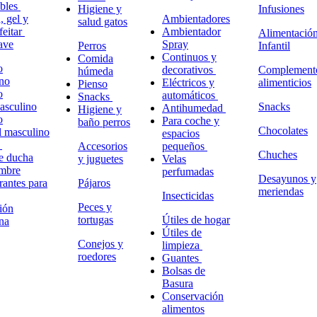
ables
Higiene y
Infusiones
 gel y
Ambientadores
salud gatos
feitar
Ambientador
Alimentació
ave
Spray
Perros
Infantil
Continuos y
Comida
o
decorativos
Complement
húmeda
no
Eléctricos y
alimenticios
Pienso
o
automáticos
Snacks
masculino
Snacks
Antihumedad
Higiene y
o
Para coche y
baño perros
Chocolates
l masculino
espacios
o
Accesorios
pequeños
Chuches
e ducha
y juguetes
Velas
ombre
perfumadas
Desayunos y
antes para
Pájaros
meriendas
Insecticidas
Peces y
ión
tortugas
Útiles de hogar
na
Útiles de
Conejos y
limpieza
roedores
Guantes
Bolsas de
Basura
Conservación
alimentos