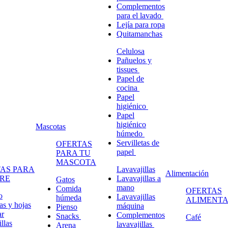
Complementos
para el lavado
Lejía para ropa
Quitamanchas
Celulosa
Pañuelos y
tissues
Papel de
cocina
Papel
higiénico
Papel
higiénico
Mascotas
húmedo
Servilletas de
OFERTAS
papel
PARA TU
MASCOTA
AS PARA
Lavavajillas
Alimentación
RE
Lavavajillas a
Gatos
mano
Comida
OFERTAS
o
Lavavajillas
húmeda
ALIMENTA
s y hojas
máquina
Pienso
ar
Complementos
Snacks
Café
llas
lavavajillas
Arena