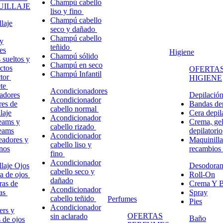
Champú cabello
ILLAJE
liso y fino
Champú cabello
laje
seco y dañado
Champú cabello
y
teñido
es
Higiene
Champú sólido
 sueltos y
Champú en seco
ctos
OFERTAS
Champú Infantil
ctor
HIGIENE
ete
Acondicionadores
adores
Depilació
Acondicionador
res de
Bandas dep
cabello normal
laje
Cera depil
Acondicionador
eams y
Crema, gel
cabello rizado
eams
depilatorio
Acondicionador
eadores y
Maquinilla
cabello liso y
nos
recambios
fino
Acondicionador
laje Ojos
Desodoran
cabello seco y
a de ojos
Roll-On
dañado
ras de
Crema Y B
Acondicionador
ñas
Spray
cabello teñido
Perfumes
Pies
Acondicionador
ers y
OFERTAS
sin aclarado
Baño
s de ojos