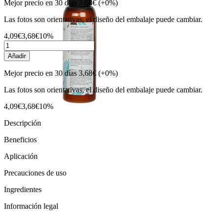
Mejor precio en 30 días
3,68€
(+0%)
Las fotos son orientativas, el diseño del embalaje puede cambiar.
4,09€
3,68€
10%
Añadir
Mejor precio en 30 días
3,68€
(+0%)
Las fotos son orientativas, el diseño del embalaje puede cambiar.
4,09€
3,68€
10%
Descripción
Beneficios
Aplicación
Precauciones de uso
Ingredientes
Información legal