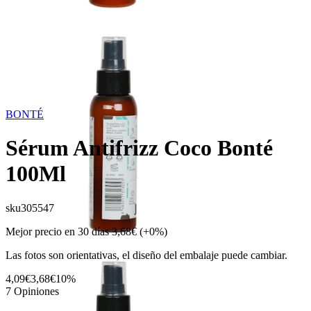
BONTÉ
Sérum Antifrizz Coco Bonté
100Ml
sku
305547
Mejor precio en 30 días
3,68€
(+0%)
Las fotos son orientativas, el diseño del embalaje puede cambiar.
4,09€
3,68€
10%
7
Opiniones