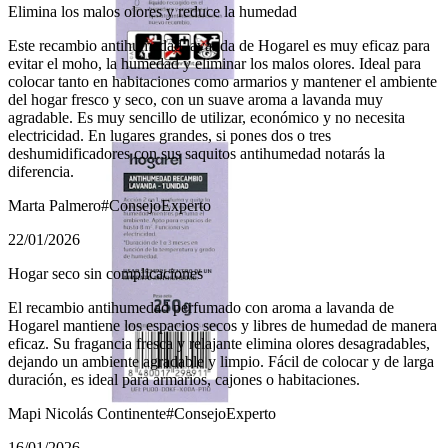
Elimina los malos olores y reduce la humedad
Este recambio antihumedad lavanda de Hogarel es muy eficaz para
evitar el moho, la humedad y eliminar los malos olores. Ideal para
colocar tanto en habitaciones como armarios y mantener el ambiente
del hogar fresco y seco, con un suave aroma a lavanda muy
agradable. Es muy sencillo de utilizar, económico y no necesita
electricidad. En lugares grandes, si pones dos o tres
deshumidificadores con sus saquitos antihumedad notarás la
diferencia.
Marta Palmero
#ConsejoExperto
22/01/2026
Hogar seco sin complicaciones
El recambio antihumedad perfumado con aroma a lavanda de
Hogarel mantiene los espacios secos y libres de humedad de manera
eficaz. Su fragancia fresca y relajante elimina olores desagradables,
dejando un ambiente agradable y limpio. Fácil de colocar y de larga
duración, es ideal para armarios, cajones o habitaciones.
Mapi Nicolás Continente
#ConsejoExperto
16/01/2026