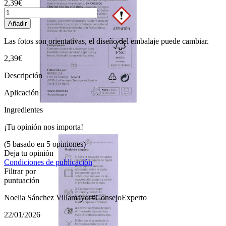
2,39€
Añadir
Las fotos son orientativas, el diseño del embalaje puede cambiar.
2,39€
Descripción
Aplicación
Ingredientes
¡Tu opinión nos importa!
(5 basado en 5 opiniones)
Deja tu opinión
Condiciones de publicación
Filtrar por
puntuación
Noelia Sánchez Villamayor
#ConsejoExperto
22/01/2026