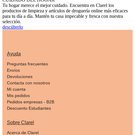
Tu hogar merece el mejor cuidado. Encuentra en Clarel los
productos de limpieza y artículos de droguería online más eficaces
para tu día a día. Mantén tu casa impecable y fresca con nuestra
selección.
descúbrelo
Ayuda
Preguntas frecuentes
Envíos
Devoluciones
Contacta con nosotros
Mi cuenta
Mis pedidos
Pedidos empresas - B2B
Descuento Estudiantes
Sobre Clarel
Acerca de Clarel