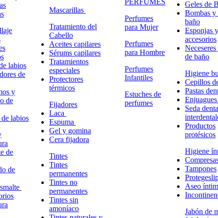
PERFUMES
Geles de 
as
Mascarillas
Bombas y 
as
Perfumes
baño
Tratamiento del
para Mujer
laje
Esponjas 
Cabello
s
accesorios
Perfumes
Aceites capilares
es
Neceseres 
para Hombre
Sérums capilares
os
de baño
Tratamientos
de labios
Perfumes
especiales
Higiene bu
adores de
Infantiles
Protectores
Cepillos d
térmicos
Pastas dent
mos y
Estuches de
Enjuagues
o de
perfumes
Fijadores
Seda denta
Laca
interdental
 de labios
Espuma
Productos
Gel y gomina
y
protésicos
Cera fijadora
ura
Higiene ín
e de
Tintes
Compresa
Tintes
Tampones
do de
permanentes
Protegesli
Tintes no
Aseo ínti
esmalte
permanentes
Incontinen
rios
Tintes sin
ura
amoníaco
Jabón de 
Tintes naturales y