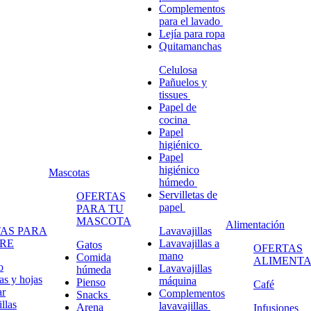
Complementos
para el lavado
Lejía para ropa
Quitamanchas
Celulosa
Pañuelos y
tissues
Papel de
cocina
Papel
higiénico
Papel
higiénico
Mascotas
húmedo
Servilletas de
OFERTAS
papel
PARA TU
MASCOTA
Alimentación
AS PARA
Lavavajillas
RE
Lavavajillas a
Gatos
OFERTAS
mano
Comida
ALIMENTA
o
Lavavajillas
húmeda
s y hojas
máquina
Pienso
Café
ar
Complementos
Snacks
llas
lavavajillas
Arena
Infusiones