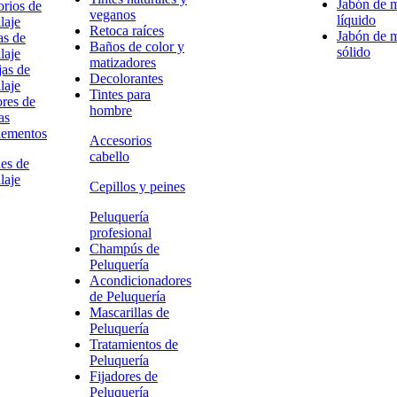
Jabón de 
rios de
veganos
líquido
laje
Retoca raíces
Jabón de 
as de
Baños de color y
sólido
laje
matizadores
as de
Decolorantes
laje
Tintes para
res de
hombre
as
ementos
Accesorios
cabello
es de
laje
Cepillos y peines
Peluquería
profesional
Champús de
Peluquería
Acondicionadores
de Peluquería
Mascarillas de
Peluquería
Tratamientos de
Peluquería
Fijadores de
Peluquería