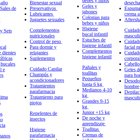
bebes y niños
Baño
Bienestar sexual
desech
Geles y
Sales de
Preservativos
Espuma,
jabones
Lubricantes
crema a
Colonias para
y
Juguetes sexuales
Aftersh
bebes y niños
Higiene
Complementos
Cuidad
y Sets
bucal infantil
nutricionales
masculi
Estuches de
Control de peso
Cuidad
higiene infantil
cal
Para dormir y
facial 
Complementos
e dientes
relajantes
Cuidad
higiene infantil
ífricas
Suplementos
corpora
 bucales
Cabell
Pañales y
Cuidado Capilar
l e
Geles d
toallitas
Champús y
es
para h
Pequeños
acondicionadores
Desodor
hasta 6 kg
Tratamientos
hombre
Medianos 4-10
parafarmacia
Depilac
kg
tima
Tratamiento para
masculi
Grandes 9-15
s
piojos
kg
Junior +15 kg
Repelentes de
ps
De noche y
insectos
mo
aprendizaje
cia
Toallitas
Higiene
Cremas de
parafarmacia
manos