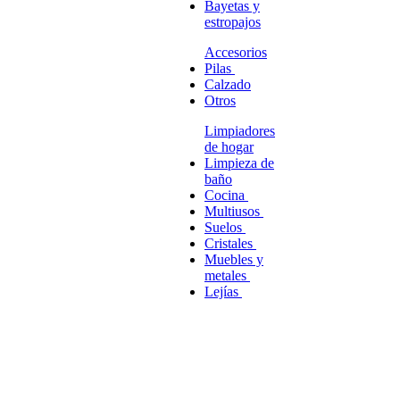
Bayetas y
estropajos
Accesorios
Pilas
Calzado
Otros
Limpiadores
de hogar
Limpieza de
baño
Cocina
Multiusos
Suelos
Cristales
Muebles y
metales
Lejías