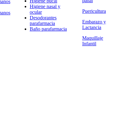
pañal
Higiene bucal
manos
Higiene nasal y
Puericultura
ocular
manos
Desodorantes
Embarazo y
parafarmacia
Lactancia
Baño parafarmacia
Maquillaje
Infantil