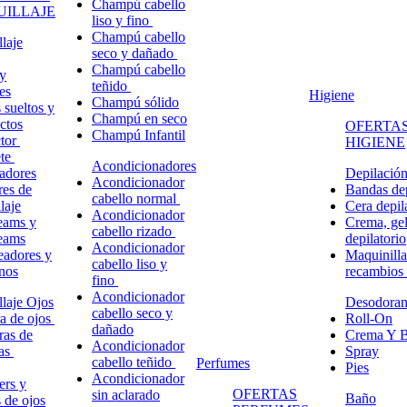
Champú cabello
ILLAJE
liso y fino
Champú cabello
laje
seco y dañado
Champú cabello
y
teñido
es
Higiene
Champú sólido
 sueltos y
Champú en seco
ctos
OFERTAS
Champú Infantil
ctor
HIGIENE
ete
Acondicionadores
adores
Depilació
Acondicionador
res de
Bandas dep
cabello normal
laje
Cera depil
Acondicionador
eams y
Crema, gel
cabello rizado
eams
depilatorio
Acondicionador
eadores y
Maquinilla
cabello liso y
nos
recambios
fino
Acondicionador
laje Ojos
Desodoran
cabello seco y
a de ojos
Roll-On
dañado
ras de
Crema Y B
Acondicionador
ñas
Spray
cabello teñido
Perfumes
Pies
Acondicionador
ers y
OFERTAS
sin aclarado
Baño
s de ojos