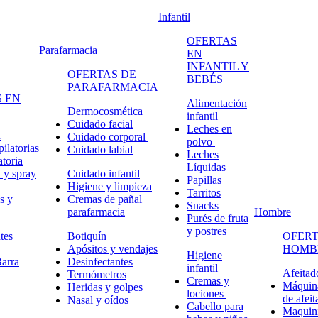
Infantil
OFERTAS
Parafarmacia
EN
INFANTIL Y
OFERTAS DE
BEBÉS
PARAFARMACIA
 EN
Alimentación
Dermocosmética
infantil
Cuidado facial
Leches en
n
Cuidado corporal
polvo
ilatorias
Cuidado labial
Leches
atoria
Líquidas
 y spray
Cuidado infantil
Papillas
Higiene y limpieza
Tarritos
s y
Cremas de pañal
Snacks
parafarmacia
Hombre
Purés de fruta
y postres
tes
Botiquín
OFERT
Apósitos y vendajes
HOMB
Higiene
arra
Desinfectantes
infantil
Afeitad
Termómetros
Cremas y
Máquina
Heridas y golpes
lociones
de afeit
Nasal y oídos
Cabello para
Maquini