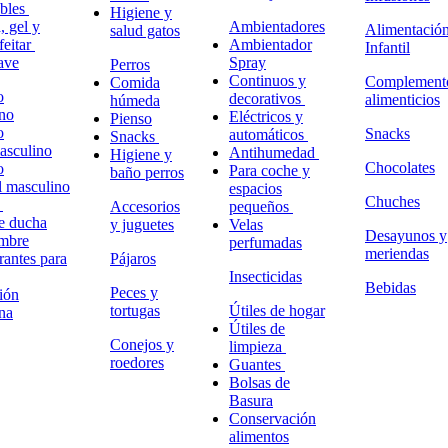
ables
Higiene y
 gel y
Ambientadores
Alimentació
salud gatos
feitar
Ambientador
Infantil
ave
Spray
Perros
Continuos y
Complement
Comida
o
decorativos
alimenticios
húmeda
no
Eléctricos y
Pienso
o
Snacks
automáticos
Snacks
masculino
Antihumedad
Higiene y
Chocolates
o
Para coche y
baño perros
l masculino
espacios
Chuches
o
Accesorios
pequeños
e ducha
y juguetes
Velas
Desayunos y
ombre
perfumadas
meriendas
antes para
Pájaros
Insecticidas
Bebidas
Peces y
ión
tortugas
Útiles de hogar
na
Útiles de
Conejos y
limpieza
roedores
Guantes
Bolsas de
Basura
Conservación
alimentos