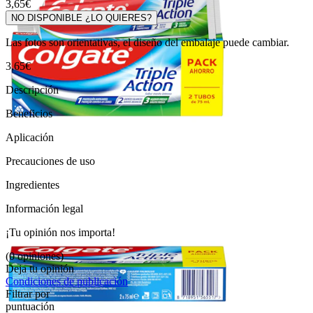
3,65€
NO DISPONIBLE ¿LO QUIERES?
Las fotos son orientativas, el diseño del embalaje puede cambiar.
3,65€
Descripción
Beneficios
Aplicación
Precauciones de uso
Ingredientes
Información legal
¡Tu opinión nos importa!
(0 opiniones)
Deja tu opinión
Condiciones de publicación
Filtrar por
puntuación