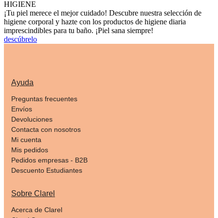
HIGIENE
¡Tu piel merece el mejor cuidado! Descubre nuestra selección de
higiene corporal y hazte con los productos de higiene diaria
imprescindibles para tu baño. ¡Piel sana siempre!
descúbrelo
Ayuda
Preguntas frecuentes
Envíos
Devoluciones
Contacta con nosotros
Mi cuenta
Mis pedidos
Pedidos empresas - B2B
Descuento Estudiantes
Sobre Clarel
Acerca de Clarel