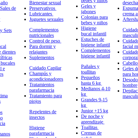
bebes y niños
Baño
Bienestar sexual
desech
Geles y
Sales de
Preservativos
Espuma,
jabones
Lubricantes
crema a
Colonias para
y
Juguetes sexuales
Aftersh
bebes y niños
Higiene
Complementos
Cuidad
y Sets
bucal infantil
nutricionales
masculi
Estuches de
Control de peso
Cuidad
higiene infantil
cal
Para dormir y
facial 
Complementos
e dientes
relajantes
Cuidad
higiene infantil
ífricas
Suplementos
corpora
 bucales
Cabell
Pañales y
Cuidado Capilar
l e
Geles d
toallitas
Champús y
es
para h
Pequeños
acondicionadores
Desodor
hasta 6 kg
Tratamientos
hombre
Medianos 4-10
parafarmacia
Depilac
kg
tima
Tratamiento para
masculi
Grandes 9-15
s
piojos
kg
Junior +15 kg
Repelentes de
ps
De noche y
insectos
mo
aprendizaje
cia
Toallitas
Higiene
Cremas de
parafarmacia
manos