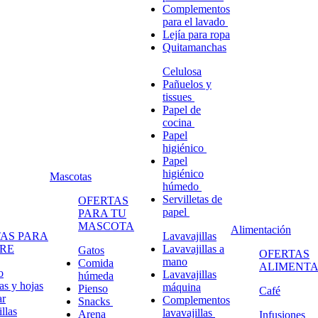
Complementos
para el lavado
Lejía para ropa
Quitamanchas
Celulosa
Pañuelos y
tissues
Papel de
cocina
Papel
higiénico
Papel
higiénico
Mascotas
húmedo
Servilletas de
OFERTAS
papel
PARA TU
MASCOTA
Alimentación
AS PARA
Lavavajillas
RE
Lavavajillas a
Gatos
OFERTAS
mano
Comida
ALIMENTA
o
Lavavajillas
húmeda
s y hojas
máquina
Pienso
Café
ar
Complementos
Snacks
llas
lavavajillas
Arena
Infusiones