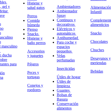
ables
Higiene y
 gel y
Ambientadores
Alimentació
salud gatos
feitar
Ambientador
Infantil
ave
Spray
Perros
Continuos y
Complement
Comida
o
decorativos
alimenticios
húmeda
no
Eléctricos y
Pienso
o
Snacks
automáticos
Snacks
masculino
Antihumedad
Higiene y
Chocolates
o
Para coche y
baño perros
l masculino
espacios
Chuches
o
Accesorios
pequeños
e ducha
y juguetes
Velas
Desayunos y
ombre
perfumadas
meriendas
antes para
Pájaros
Insecticidas
Bebidas
Peces y
ión
tortugas
Útiles de hogar
na
Útiles de
Conejos y
limpieza
roedores
Guantes
Bolsas de
Basura
Conservación
alimentos