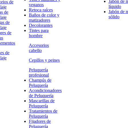
Jabón de 
rios de
veganos
líquido
laje
Retoca raíces
Jabón de 
as de
Baños de color y
sólido
laje
matizadores
as de
Decolorantes
laje
Tintes para
res de
hombre
as
ementos
Accesorios
cabello
es de
laje
Cepillos y peines
Peluquería
profesional
Champús de
Peluquería
Acondicionadores
de Peluquería
Mascarillas de
Peluquería
Tratamientos de
Peluquería
Fijadores de
Peluquería