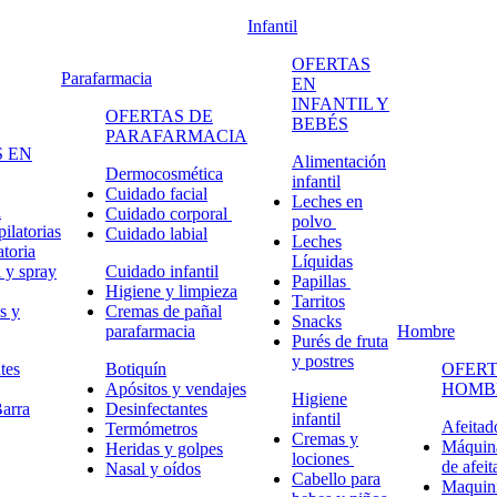
Infantil
OFERTAS
Parafarmacia
EN
INFANTIL Y
OFERTAS DE
BEBÉS
PARAFARMACIA
 EN
Alimentación
Dermocosmética
infantil
Cuidado facial
Leches en
n
Cuidado corporal
polvo
ilatorias
Cuidado labial
Leches
atoria
Líquidas
 y spray
Cuidado infantil
Papillas
Higiene y limpieza
Tarritos
s y
Cremas de pañal
Snacks
parafarmacia
Hombre
Purés de fruta
y postres
tes
Botiquín
OFERT
Apósitos y vendajes
HOMB
Higiene
arra
Desinfectantes
infantil
Afeitad
Termómetros
Cremas y
Máquina
Heridas y golpes
lociones
de afeit
Nasal y oídos
Cabello para
Maquini