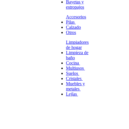
Bayetas y
estropajos
Accesorios
Pilas
Calzado
Otros
Limpiadores
de hogar
Limpieza de
baño
Cocina
Multiusos
Suelos
Cristales
Muebles y
metales
Lejías