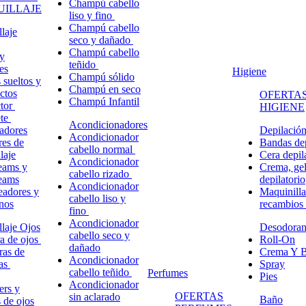
Champú cabello
ILLAJE
liso y fino
Champú cabello
laje
seco y dañado
Champú cabello
y
teñido
es
Higiene
Champú sólido
 sueltos y
Champú en seco
ctos
OFERTAS
Champú Infantil
ctor
HIGIENE
ete
Acondicionadores
adores
Depilació
Acondicionador
res de
Bandas dep
cabello normal
laje
Cera depil
Acondicionador
eams y
Crema, gel
cabello rizado
eams
depilatorio
Acondicionador
eadores y
Maquinilla
cabello liso y
nos
recambios
fino
Acondicionador
laje Ojos
Desodoran
cabello seco y
a de ojos
Roll-On
dañado
ras de
Crema Y B
Acondicionador
ñas
Spray
cabello teñido
Perfumes
Pies
Acondicionador
ers y
OFERTAS
sin aclarado
Baño
s de ojos