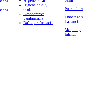
pañal
Higiene bucal
manos
Higiene nasal y
Puericultura
ocular
manos
Desodorantes
Embarazo y
parafarmacia
Lactancia
Baño parafarmacia
Maquillaje
Infantil