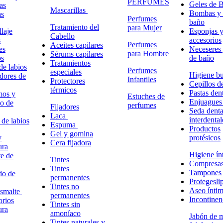
PERFUMES
Geles de 
as
Mascarillas
Bombas y 
as
Perfumes
baño
Tratamiento del
para Mujer
laje
Esponjas 
Cabello
s
accesorios
Perfumes
Aceites capilares
es
Neceseres 
para Hombre
Sérums capilares
os
de baño
Tratamientos
de labios
Perfumes
especiales
Higiene bu
adores de
Infantiles
Protectores
Cepillos d
térmicos
Pastas dent
mos y
Estuches de
Enjuagues
o de
perfumes
Fijadores
Seda denta
Laca
interdental
 de labios
Espuma
Productos
Gel y gomina
y
protésicos
Cera fijadora
ura
Higiene ín
e de
Tintes
Compresa
Tintes
Tampones
do de
permanentes
Protegesli
Tintes no
Aseo ínti
esmalte
permanentes
Incontinen
rios
Tintes sin
ura
amoníaco
Jabón de 
Tintes naturales y