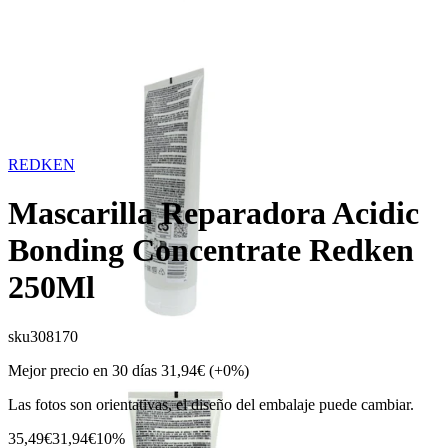
REDKEN
Mascarilla Reparadora Acidic
Bonding Concentrate Redken
250Ml
sku
308170
Mejor precio en 30 días
31,94€
(+0%)
Las fotos son orientativas, el diseño del embalaje puede cambiar.
35,49€
31,94€
10%