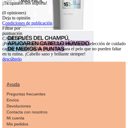
¡Tu opinión nos importa!
(0 opiniones)
Deja tu opinión
Condiciones de publicación
Filtrar por
puntuación
CABELLO
¡Presume de pelazo cada día! Descubre nuestra selección de cuidado
capilar y hazte con los productos para el pelo que no pueden faltar
en tu rutina. ¡Cabello sano y brillante siempre!
descúbrelo
Ayuda
Preguntas frecuentes
Envíos
Devoluciones
Contacta con nosotros
Mi cuenta
Mis pedidos