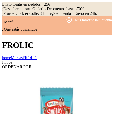
Envío Gratis en pedidos +25€
¡Descubre nuestro Outlet! - Descuentos hasta -70%.
¡Prueba Click & Collect! Entrega en tienda - Envío en 24h.
Mis favoritos
Mi cuenta
Menú
¿Qué estás buscando?
FROLIC
home
Marcas
FROLIC
Filtros
ORDENAR POR