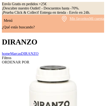
Envío Gratis en pedidos +25€
¡Descubre nuestro Outlet! - Descuentos hasta -70%.
¡Prueba Click & Collect! Entrega en tienda - Envío en 24h.
Mis favoritos
Mi cuenta
Menú
¿Qué estás buscando?
DIRANZO
home
Marcas
DIRANZO
Filtros
ORDENAR POR