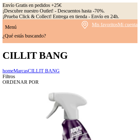
Envío Gratis en pedidos +25€
¡Descubre nuestro Outlet! - Descuentos hasta -70%.
¡Prueba Click & Collect! Entrega en tienda - Envío en 24h.
Mis favoritos
Mi cuenta
Menú
¿Qué estás buscando?
CILLIT BANG
home
Marcas
CILLIT BANG
Filtros
ORDENAR POR