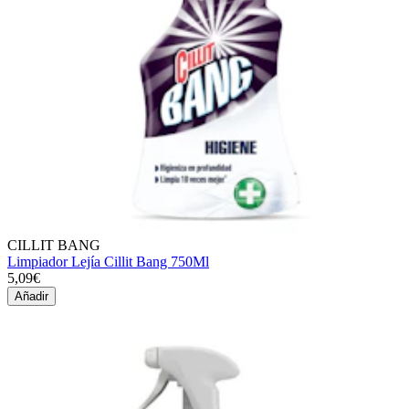
CILLIT BANG
Limpiador Lejía Cillit Bang 750Ml
5,09€
Añadir